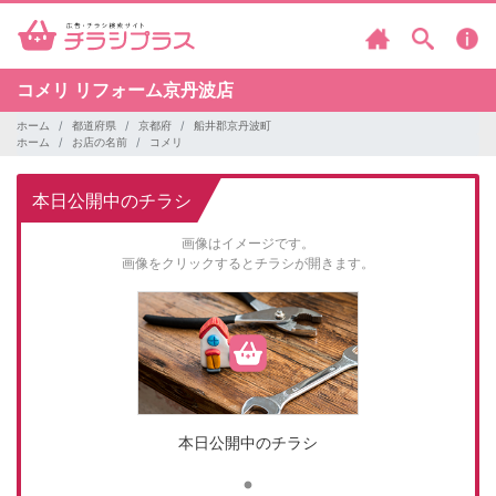
コメリ
リフォーム京丹波店
ホーム
都道府県
京都府
船井郡京丹波町
ホーム
お店の名前
コメリ
本日公開中のチラシ
画像はイメージです。
画像をクリックするとチラシが開きます。
本日公開中のチラシ