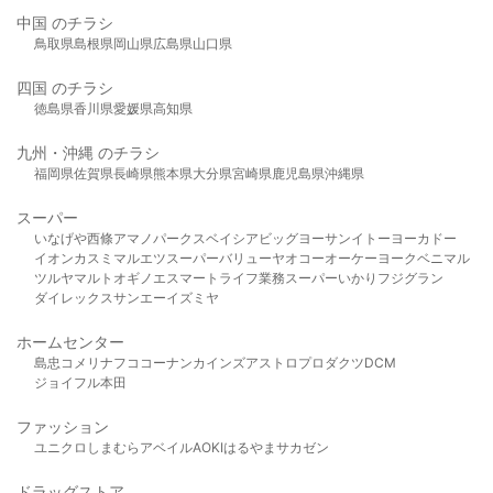
中国 のチラシ
鳥取県
島根県
岡山県
広島県
山口県
四国 のチラシ
徳島県
香川県
愛媛県
高知県
九州・沖縄 のチラシ
福岡県
佐賀県
長崎県
熊本県
大分県
宮崎県
鹿児島県
沖縄県
スーパー
いなげや
西條
アマノパークス
ベイシア
ビッグヨーサン
イトーヨーカドー
イオン
カスミ
マルエツ
スーパーバリュー
ヤオコー
オーケー
ヨークベニマル
ツルヤ
マルト
オギノ
エスマート
ライフ
業務スーパー
いかり
フジグラン
ダイレックス
サンエー
イズミヤ
ホームセンター
島忠
コメリ
ナフコ
コーナン
カインズ
アストロプロダクツ
DCM
ジョイフル本田
ファッション
ユニクロ
しまむら
アベイル
AOKI
はるやま
サカゼン
ドラッグストア