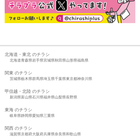
北海道・東北 のチラシ
北海道
青森県
岩手県
宮城県
秋田県
山形県
福島県
関東 のチラシ
茨城県
栃木県
群馬県
埼玉県
千葉県
東京都
神奈川県
甲信越・北陸 のチラシ
新潟県
富山県
石川県
福井県
山梨県
長野県
東海 のチラシ
岐阜県
静岡県
愛知県
三重県
関西 のチラシ
滋賀県
京都府
大阪府
兵庫県
奈良県
和歌山県