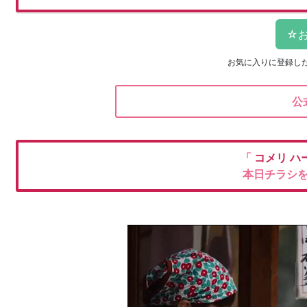
お気に入りに登録し
公
「
コメリ
ハ
本日チラシ