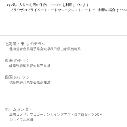
※お気に入りのお店の保存に
cookie
を利用しています。
ブラウザのプライベートモードやシークレットモードでご利用の場合は coo
北海道・東北 のチラシ
北海道
青森県
岩手県
宮城県
秋田県
山形県
福島県
東海 のチラシ
岐阜県
静岡県
愛知県
三重県
四国 のチラシ
徳島県
香川県
愛媛県
高知県
ホームセンター
島忠
コメリ
ナフコ
コーナン
カインズ
アストロプロダクツ
DCM
ジョイフル本田