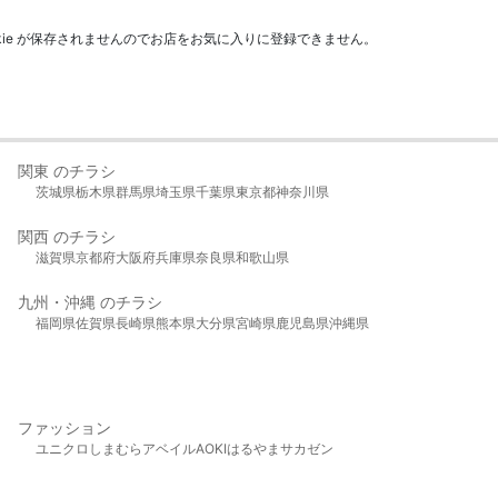
kie が保存されませんのでお店をお気に入りに登録できません。
関東 のチラシ
茨城県
栃木県
群馬県
埼玉県
千葉県
東京都
神奈川県
関西 のチラシ
滋賀県
京都府
大阪府
兵庫県
奈良県
和歌山県
九州・沖縄 のチラシ
福岡県
佐賀県
長崎県
熊本県
大分県
宮崎県
鹿児島県
沖縄県
ファッション
ユニクロ
しまむら
アベイル
AOKI
はるやま
サカゼン