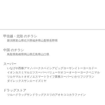
甲信越・北陸 のチラシ
新潟県
富山県
石川県
福井県
山梨県
長野県
中国 のチラシ
鳥取県
島根県
岡山県
広島県
山口県
スーパー
いなげや
西條
アマノパークス
ベイシア
ビッグヨーサン
イトーヨーカドー
イオン
カスミ
マルエツ
スーパーバリュー
ヤオコー
オーケー
ヨークベニマル
ツルヤ
マルト
オギノ
エスマート
ライフ
業務スーパー
いかり
フジグラン
ダイレックス
サンエー
イズミヤ
ドラッグストア
ツルハドラッグ
サンドラッグ
クスリのアオキ
ココカラファイン