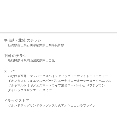
甲信越・北陸 のチラシ
新潟県
富山県
石川県
福井県
山梨県
長野県
中国 のチラシ
鳥取県
島根県
岡山県
広島県
山口県
スーパー
いなげや
西條
アマノパークス
ベイシア
ビッグヨーサン
イトーヨーカドー
イオン
カスミ
マルエツ
スーパーバリュー
ヤオコー
オーケー
ヨークベニマル
ツルヤ
マルト
オギノ
エスマート
ライフ
業務スーパー
いかり
フジグラン
ダイレックス
サンエー
イズミヤ
ドラッグストア
ツルハドラッグ
サンドラッグ
クスリのアオキ
ココカラファイン