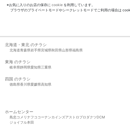
※お気に入りのお店の保存に
cookie
を利用しています。
ブラウザのプライベートモードやシークレットモードでご利用の場合は coo
北海道・東北 のチラシ
北海道
青森県
岩手県
宮城県
秋田県
山形県
福島県
東海 のチラシ
岐阜県
静岡県
愛知県
三重県
四国 のチラシ
徳島県
香川県
愛媛県
高知県
ホームセンター
島忠
コメリ
ナフコ
コーナン
カインズ
アストロプロダクツ
DCM
ジョイフル本田