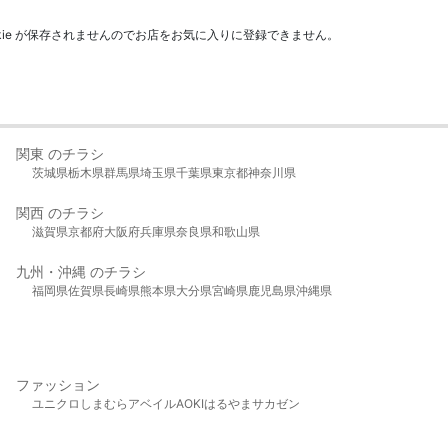
kie が保存されませんのでお店をお気に入りに登録できません。
関東 のチラシ
茨城県
栃木県
群馬県
埼玉県
千葉県
東京都
神奈川県
関西 のチラシ
滋賀県
京都府
大阪府
兵庫県
奈良県
和歌山県
九州・沖縄 のチラシ
福岡県
佐賀県
長崎県
熊本県
大分県
宮崎県
鹿児島県
沖縄県
ファッション
ユニクロ
しまむら
アベイル
AOKI
はるやま
サカゼン