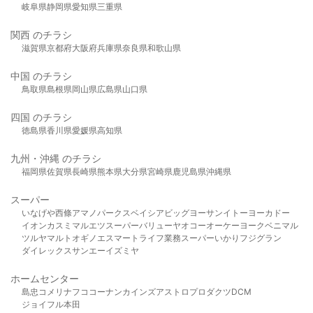
岐阜県
静岡県
愛知県
三重県
関西 のチラシ
滋賀県
京都府
大阪府
兵庫県
奈良県
和歌山県
中国 のチラシ
鳥取県
島根県
岡山県
広島県
山口県
四国 のチラシ
徳島県
香川県
愛媛県
高知県
九州・沖縄 のチラシ
福岡県
佐賀県
長崎県
熊本県
大分県
宮崎県
鹿児島県
沖縄県
スーパー
いなげや
西條
アマノパークス
ベイシア
ビッグヨーサン
イトーヨーカドー
イオン
カスミ
マルエツ
スーパーバリュー
ヤオコー
オーケー
ヨークベニマル
ツルヤ
マルト
オギノ
エスマート
ライフ
業務スーパー
いかり
フジグラン
ダイレックス
サンエー
イズミヤ
ホームセンター
島忠
コメリ
ナフコ
コーナン
カインズ
アストロプロダクツ
DCM
ジョイフル本田