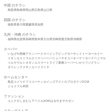
中国 のチラシ
鳥取県
島根県
岡山県
広島県
山口県
四国 のチラシ
徳島県
香川県
愛媛県
高知県
九州・沖縄 のチラシ
福岡県
佐賀県
長崎県
熊本県
大分県
宮崎県
鹿児島県
沖縄県
スーパー
いなげや
西條
アマノパークス
ベイシア
ビッグヨーサン
イトーヨーカドー
イオン
カスミ
マルエツ
スーパーバリュー
ヤオコー
オーケー
ヨークベニマル
ツルヤ
マルト
オギノ
エスマート
ライフ
業務スーパー
いかり
フジグラン
ダイレックス
サンエー
イズミヤ
ホームセンター
島忠
コメリ
ナフコ
コーナン
カインズ
アストロプロダクツ
DCM
ジョイフル本田
ファッション
ユニクロ
しまむら
アベイル
AOKI
はるやま
サカゼン
ドラッグストア