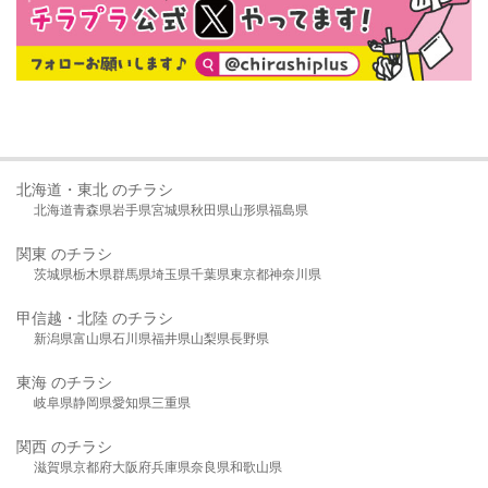
北海道・東北 のチラシ
北海道
青森県
岩手県
宮城県
秋田県
山形県
福島県
関東 のチラシ
茨城県
栃木県
群馬県
埼玉県
千葉県
東京都
神奈川県
甲信越・北陸 のチラシ
新潟県
富山県
石川県
福井県
山梨県
長野県
東海 のチラシ
岐阜県
静岡県
愛知県
三重県
関西 のチラシ
滋賀県
京都府
大阪府
兵庫県
奈良県
和歌山県