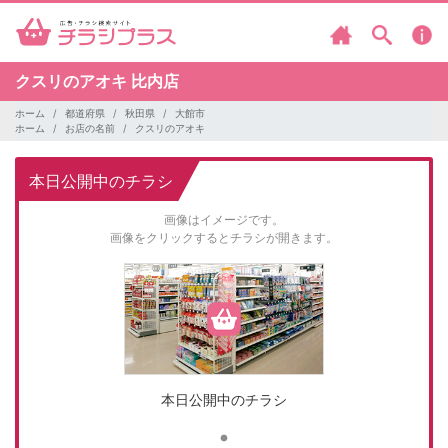
クスリのアオキ
比内店
ホーム
都道府県
秋田県
大館市
ホーム
お店の名前
クスリのアオキ
本日公開中のチラシ
画像はイメージです。
画像をクリックするとチラシが開きます。
本日公開中のチラシ