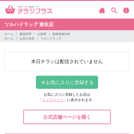
ツルハドラッグ
遊佐店
ホーム
都道府県
山形県
飽海郡遊佐町
ホーム
お店の名前
ツルハドラッグ
本日チラシは配信されていません
お気に入りに登録したお店は
「
トップページ
」に表示されます。
公式店舗ページを開く