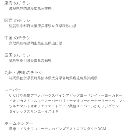
東海 のチラシ
岐阜県
静岡県
愛知県
三重県
関西 のチラシ
滋賀県
京都府
大阪府
兵庫県
奈良県
和歌山県
中国 のチラシ
鳥取県
島根県
岡山県
広島県
山口県
四国 のチラシ
徳島県
香川県
愛媛県
高知県
九州・沖縄 のチラシ
福岡県
佐賀県
長崎県
熊本県
大分県
宮崎県
鹿児島県
沖縄県
スーパー
いなげや
西條
アマノパークス
ベイシア
ビッグヨーサン
イトーヨーカドー
イオン
カスミ
マルエツ
スーパーバリュー
ヤオコー
オーケー
ヨークベニマル
ツルヤ
マルト
オギノ
エスマート
ライフ
業務スーパー
いかり
フジグラン
ダイレックス
サンエー
イズミヤ
ホームセンター
島忠
コメリ
ナフコ
コーナン
カインズ
アストロプロダクツ
DCM