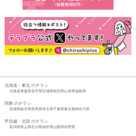
北海道・東北 のチラシ
北海道
青森県
岩手県
宮城県
秋田県
山形県
福島県
関東 のチラシ
茨城県
栃木県
群馬県
埼玉県
千葉県
東京都
神奈川県
甲信越・北陸 のチラシ
新潟県
富山県
石川県
福井県
山梨県
長野県