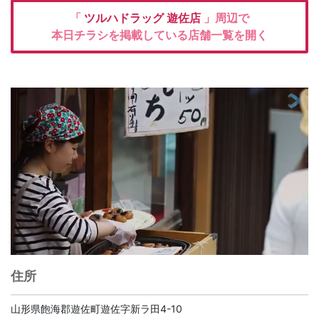
「
ツルハドラッグ
遊佐店
」周辺で
本日チラシを掲載している店舗一覧を開く
住所
山形県飽海郡遊佐町遊佐字新ラ田4-10