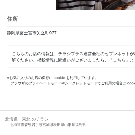
住所
静岡県富士宮市矢立町927
こちらのお店の情報は、チラシプラス運営会社のセブンネットが
解ください。掲載情報に間違いがございましたら、「
こちら
」よ
※お気に入りのお店の保存に
cookie
を利用しています。
ブラウザのプライベートモードやシークレットモードでご利用の場合は coo
北海道・東北 のチラシ
北海道
青森県
岩手県
宮城県
秋田県
山形県
福島県