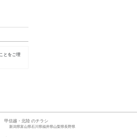
ことをご理
甲信越・北陸 のチラシ
新潟県
富山県
石川県
福井県
山梨県
長野県