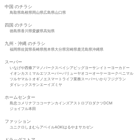
中国 のチラシ
鳥取県
島根県
岡山県
広島県
山口県
四国 のチラシ
徳島県
香川県
愛媛県
高知県
九州・沖縄 のチラシ
福岡県
佐賀県
長崎県
熊本県
大分県
宮崎県
鹿児島県
沖縄県
スーパー
いなげや
西條
アマノパークス
ベイシア
ビッグヨーサン
イトーヨーカドー
イオン
カスミ
マルエツ
スーパーバリュー
ヤオコー
オーケー
ヨークベニマル
ツルヤ
マルト
オギノ
エスマート
ライフ
業務スーパー
いかり
フジグラン
ダイレックス
サンエー
イズミヤ
ホームセンター
島忠
コメリ
ナフコ
コーナン
カインズ
アストロプロダクツ
DCM
ジョイフル本田
ファッション
ユニクロ
しまむら
アベイル
AOKI
はるやま
サカゼン
ドラッグストア