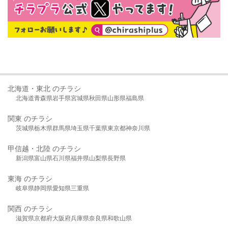
北海道・東北 のチラシ
北海道
青森県
岩手県
宮城県
秋田県
山形県
福島県
関東 のチラシ
茨城県
栃木県
群馬県
埼玉県
千葉県
東京都
神奈川県
甲信越・北陸 のチラシ
新潟県
富山県
石川県
福井県
山梨県
長野県
東海 のチラシ
岐阜県
静岡県
愛知県
三重県
関西 のチラシ
滋賀県
京都府
大阪府
兵庫県
奈良県
和歌山県