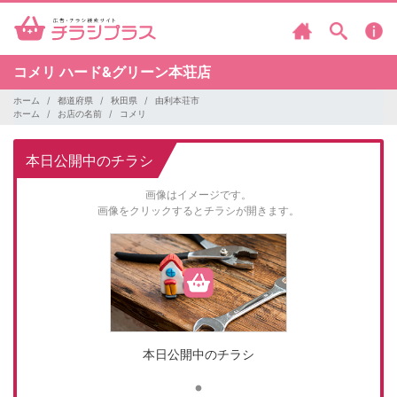
コメリ
ハード&グリーン本荘店
ホーム
都道府県
秋田県
由利本荘市
ホーム
お店の名前
コメリ
本日公開中のチラシ
画像はイメージです。
画像をクリックするとチラシが開きます。
本日公開中のチラシ