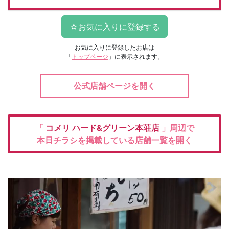
お気に入りに登録したお店は
「
トップページ
」に表示されます。
公式店舗ページを開く
「
コメリ
ハード&グリーン本荘店
」周辺で
本日チラシを掲載している店舗一覧を開く