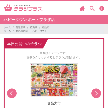
ハピータウン
ポートプラザ店
ホーム
都道府県
広島県
福山市
ホーム
お店の名前
ハピータウン
本日公開中のチラシ
画像はイメージです。
画像をクリックするとチラシが開きます。
食品大市