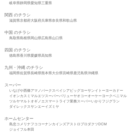
岐阜県
静岡県
愛知県
三重県
関西 のチラシ
滋賀県
京都府
大阪府
兵庫県
奈良県
和歌山県
中国 のチラシ
鳥取県
島根県
岡山県
広島県
山口県
四国 のチラシ
徳島県
香川県
愛媛県
高知県
九州・沖縄 のチラシ
福岡県
佐賀県
長崎県
熊本県
大分県
宮崎県
鹿児島県
沖縄県
スーパー
いなげや
西條
アマノパークス
ベイシア
ビッグヨーサン
イトーヨーカドー
イオン
カスミ
マルエツ
スーパーバリュー
ヤオコー
オーケー
ヨークベニマル
ツルヤ
マルト
オギノ
エスマート
ライフ
業務スーパー
いかり
フジグラン
ダイレックス
サンエー
イズミヤ
ホームセンター
島忠
コメリ
ナフコ
コーナン
カインズ
アストロプロダクツ
DCM
ジョイフル本田