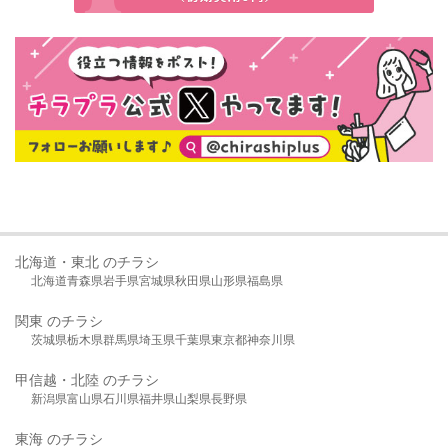
北海道・東北 のチラシ
北海道
青森県
岩手県
宮城県
秋田県
山形県
福島県
関東 のチラシ
茨城県
栃木県
群馬県
埼玉県
千葉県
東京都
神奈川県
甲信越・北陸 のチラシ
新潟県
富山県
石川県
福井県
山梨県
長野県
東海 のチラシ