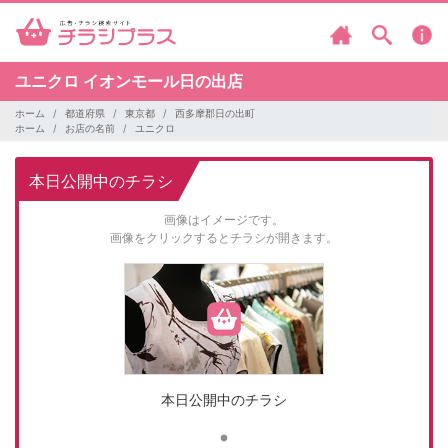
ユニクロ
イオンモール日の出店
ホーム
都道府県
東京都
西多摩郡日の出町
ホーム
お店の名前
ユニクロ
本日公開中のチラシ
画像はイメージです。
画像をクリックするとチラシが開きます。
本日公開中のチラシ