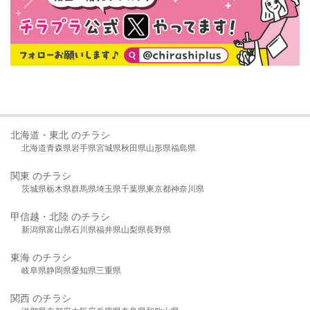
北海道・東北 のチラシ
北海道
青森県
岩手県
宮城県
秋田県
山形県
福島県
関東 のチラシ
茨城県
栃木県
群馬県
埼玉県
千葉県
東京都
神奈川県
甲信越・北陸 のチラシ
新潟県
富山県
石川県
福井県
山梨県
長野県
東海 のチラシ
岐阜県
静岡県
愛知県
三重県
関西 のチラシ