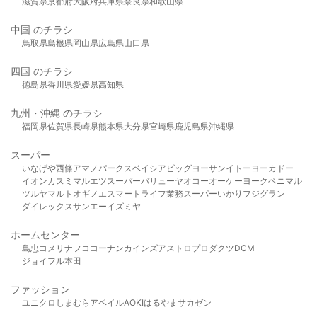
滋賀県
京都府
大阪府
兵庫県
奈良県
和歌山県
中国 のチラシ
鳥取県
島根県
岡山県
広島県
山口県
四国 のチラシ
徳島県
香川県
愛媛県
高知県
九州・沖縄 のチラシ
福岡県
佐賀県
長崎県
熊本県
大分県
宮崎県
鹿児島県
沖縄県
スーパー
いなげや
西條
アマノパークス
ベイシア
ビッグヨーサン
イトーヨーカドー
イオン
カスミ
マルエツ
スーパーバリュー
ヤオコー
オーケー
ヨークベニマル
ツルヤ
マルト
オギノ
エスマート
ライフ
業務スーパー
いかり
フジグラン
ダイレックス
サンエー
イズミヤ
ホームセンター
島忠
コメリ
ナフコ
コーナン
カインズ
アストロプロダクツ
DCM
ジョイフル本田
ファッション
ユニクロ
しまむら
アベイル
AOKI
はるやま
サカゼン