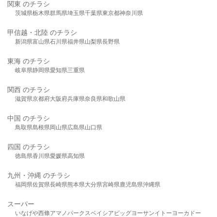
関東 のチラシ
茨城県
栃木県
群馬県
埼玉県
千葉県
東京都
神奈川県
甲信越・北陸 のチラシ
新潟県
富山県
石川県
福井県
山梨県
長野県
東海 のチラシ
岐阜県
静岡県
愛知県
三重県
関西 のチラシ
滋賀県
京都府
大阪府
兵庫県
奈良県
和歌山県
中国 のチラシ
鳥取県
島根県
岡山県
広島県
山口県
四国 のチラシ
徳島県
香川県
愛媛県
高知県
九州・沖縄 のチラシ
福岡県
佐賀県
長崎県
熊本県
大分県
宮崎県
鹿児島県
沖縄県
スーパー
いなげや
西條
アマノパークス
ベイシア
ビッグヨーサン
イトーヨーカドー