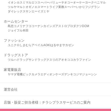
イオン
カスミ
マルエツ
スーパーバリュー
ヤオコー
オーケー
ヨークベニマル
ツルヤ
マルト
オギノ
エスマート
ライフ
業務スーパー
いかり
フジグラン
ダイレックス
サンエー
イズミヤ
ホームセンター
島忠
コメリ
ナフコ
コーナン
カインズ
アストロプロダクツ
DCM
ジョイフル本田
ファッション
ユニクロ
しまむら
アベイル
AOKI
はるやま
サカゼン
ドラッグストア
ツルハドラッグ
サンドラッグ
クスリのアオキ
ココカラファイン
家電量販店
ヤマダ電機
ビックカメラ
エディオン
ケーズデンキ
コジマ
ジョーシン
運営会社
店舗・販促ご担当者様：チラシプラスサービスのご案内