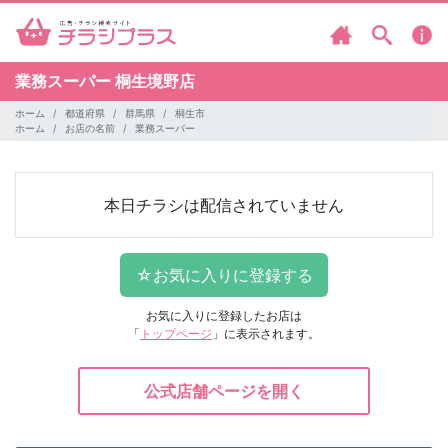
業務スーパー
桐生境野店
ホーム
都道府県
群馬県
桐生市
ホーム
お店の名前
業務スーパー
本日チラシは配信されていません
お気に入りに登録したお店は
「
トップページ
」に表示されます。
公式店舗ページを開く