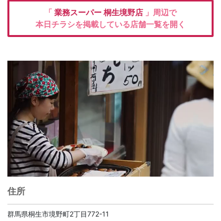
「
業務スーパー
桐生境野店
」周辺で
本日チラシを掲載している店舗一覧を開く
住所
群馬県桐生市境野町2丁目772-11