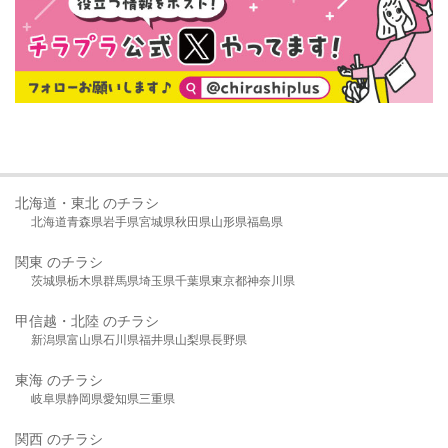
北海道・東北 のチラシ
北海道
青森県
岩手県
宮城県
秋田県
山形県
福島県
関東 のチラシ
茨城県
栃木県
群馬県
埼玉県
千葉県
東京都
神奈川県
甲信越・北陸 のチラシ
新潟県
富山県
石川県
福井県
山梨県
長野県
東海 のチラシ
岐阜県
静岡県
愛知県
三重県
関西 のチラシ