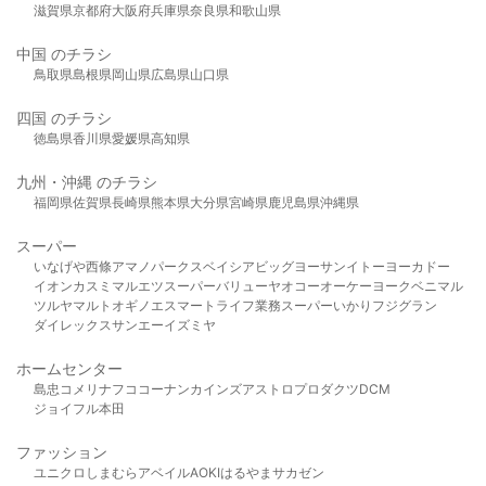
滋賀県
京都府
大阪府
兵庫県
奈良県
和歌山県
中国 のチラシ
鳥取県
島根県
岡山県
広島県
山口県
四国 のチラシ
徳島県
香川県
愛媛県
高知県
九州・沖縄 のチラシ
福岡県
佐賀県
長崎県
熊本県
大分県
宮崎県
鹿児島県
沖縄県
スーパー
いなげや
西條
アマノパークス
ベイシア
ビッグヨーサン
イトーヨーカドー
イオン
カスミ
マルエツ
スーパーバリュー
ヤオコー
オーケー
ヨークベニマル
ツルヤ
マルト
オギノ
エスマート
ライフ
業務スーパー
いかり
フジグラン
ダイレックス
サンエー
イズミヤ
ホームセンター
島忠
コメリ
ナフコ
コーナン
カインズ
アストロプロダクツ
DCM
ジョイフル本田
ファッション
ユニクロ
しまむら
アベイル
AOKI
はるやま
サカゼン