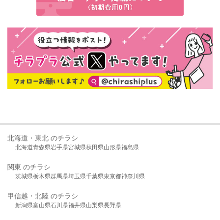
北海道・東北 のチラシ
北海道
青森県
岩手県
宮城県
秋田県
山形県
福島県
関東 のチラシ
茨城県
栃木県
群馬県
埼玉県
千葉県
東京都
神奈川県
甲信越・北陸 のチラシ
新潟県
富山県
石川県
福井県
山梨県
長野県