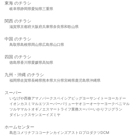
東海 のチラシ
岐阜県
静岡県
愛知県
三重県
関西 のチラシ
滋賀県
京都府
大阪府
兵庫県
奈良県
和歌山県
中国 のチラシ
鳥取県
島根県
岡山県
広島県
山口県
四国 のチラシ
徳島県
香川県
愛媛県
高知県
九州・沖縄 のチラシ
福岡県
佐賀県
長崎県
熊本県
大分県
宮崎県
鹿児島県
沖縄県
スーパー
いなげや
西條
アマノパークス
ベイシア
ビッグヨーサン
イトーヨーカドー
イオン
カスミ
マルエツ
スーパーバリュー
ヤオコー
オーケー
ヨークベニマル
ツルヤ
マルト
オギノ
エスマート
ライフ
業務スーパー
いかり
フジグラン
ダイレックス
サンエー
イズミヤ
ホームセンター
島忠
コメリ
ナフコ
コーナン
カインズ
アストロプロダクツ
DCM