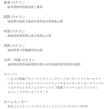
東海 のチラシ
岐阜県
静岡県
愛知県
三重県
関西 のチラシ
滋賀県
京都府
大阪府
兵庫県
奈良県
和歌山県
中国 のチラシ
鳥取県
島根県
岡山県
広島県
山口県
四国 のチラシ
徳島県
香川県
愛媛県
高知県
九州・沖縄 のチラシ
福岡県
佐賀県
長崎県
熊本県
大分県
宮崎県
鹿児島県
沖縄県
スーパー
いなげや
西條
アマノパークス
ベイシア
ビッグヨーサン
イトーヨーカドー
イオン
カスミ
マルエツ
スーパーバリュー
ヤオコー
オーケー
ヨークベニマル
ツルヤ
マルト
オギノ
エスマート
ライフ
業務スーパー
いかり
フジグラン
ダイレックス
サンエー
イズミヤ
ホームセンター
島忠
コメリ
ナフコ
コーナン
カインズ
アストロプロダクツ
DCM