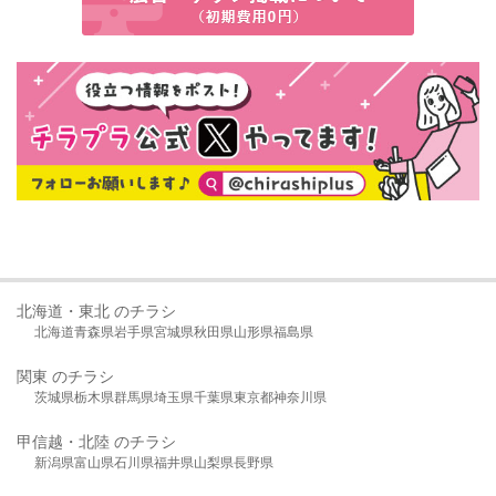
北海道・東北 のチラシ
北海道
青森県
岩手県
宮城県
秋田県
山形県
福島県
関東 のチラシ
茨城県
栃木県
群馬県
埼玉県
千葉県
東京都
神奈川県
甲信越・北陸 のチラシ
新潟県
富山県
石川県
福井県
山梨県
長野県