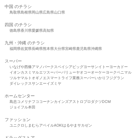
中国 のチラシ
鳥取県
島根県
岡山県
広島県
山口県
四国 のチラシ
徳島県
香川県
愛媛県
高知県
九州・沖縄 のチラシ
福岡県
佐賀県
長崎県
熊本県
大分県
宮崎県
鹿児島県
沖縄県
スーパー
いなげや
西條
アマノパークス
ベイシア
ビッグヨーサン
イトーヨーカドー
イオン
カスミ
マルエツ
スーパーバリュー
ヤオコー
オーケー
ヨークベニマル
ツルヤ
マルト
オギノ
エスマート
ライフ
業務スーパー
いかり
フジグラン
ダイレックス
サンエー
イズミヤ
ホームセンター
島忠
コメリ
ナフコ
コーナン
カインズ
アストロプロダクツ
DCM
ジョイフル本田
ファッション
ユニクロ
しまむら
アベイル
AOKI
はるやま
サカゼン
ドラッグストア