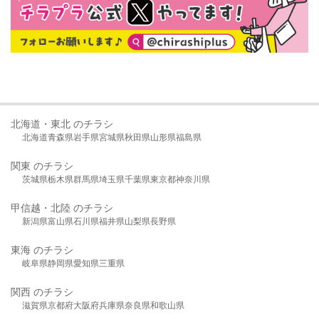
北海道・東北 のチラシ
北海道
青森県
岩手県
宮城県
秋田県
山形県
福島県
関東 のチラシ
茨城県
栃木県
群馬県
埼玉県
千葉県
東京都
神奈川県
甲信越・北陸 のチラシ
新潟県
富山県
石川県
福井県
山梨県
長野県
東海 のチラシ
岐阜県
静岡県
愛知県
三重県
関西 のチラシ
滋賀県
京都府
大阪府
兵庫県
奈良県
和歌山県