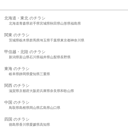
北海道・東北 のチラシ
北海道
青森県
岩手県
宮城県
秋田県
山形県
福島県
関東 のチラシ
茨城県
栃木県
群馬県
埼玉県
千葉県
東京都
神奈川県
甲信越・北陸 のチラシ
新潟県
富山県
石川県
福井県
山梨県
長野県
東海 のチラシ
岐阜県
静岡県
愛知県
三重県
関西 のチラシ
滋賀県
京都府
大阪府
兵庫県
奈良県
和歌山県
中国 のチラシ
鳥取県
島根県
岡山県
広島県
山口県
四国 のチラシ
徳島県
香川県
愛媛県
高知県