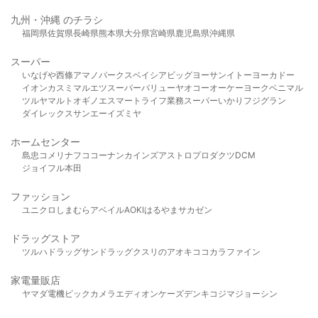
九州・沖縄 のチラシ
福岡県
佐賀県
長崎県
熊本県
大分県
宮崎県
鹿児島県
沖縄県
スーパー
いなげや
西條
アマノパークス
ベイシア
ビッグヨーサン
イトーヨーカドー
イオン
カスミ
マルエツ
スーパーバリュー
ヤオコー
オーケー
ヨークベニマル
ツルヤ
マルト
オギノ
エスマート
ライフ
業務スーパー
いかり
フジグラン
ダイレックス
サンエー
イズミヤ
ホームセンター
島忠
コメリ
ナフコ
コーナン
カインズ
アストロプロダクツ
DCM
ジョイフル本田
ファッション
ユニクロ
しまむら
アベイル
AOKI
はるやま
サカゼン
ドラッグストア
ツルハドラッグ
サンドラッグ
クスリのアオキ
ココカラファイン
家電量販店
ヤマダ電機
ビックカメラ
エディオン
ケーズデンキ
コジマ
ジョーシン