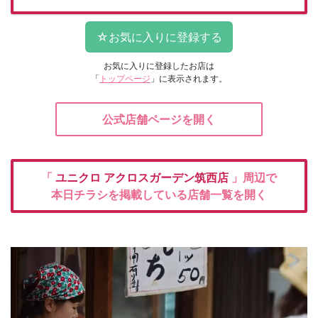
お気に入りに登録したお店は
「
トップページ
」に表示されます。
公式店舗ページを開く
「
ユニクロ
アクロスガーデン筑西店
」周辺で
本日チラシを掲載している店舗一覧を開く