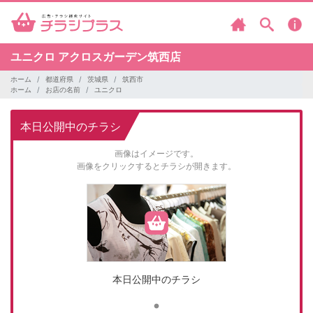
ユニクロ
アクロスガーデン筑西店
ホーム
都道府県
茨城県
筑西市
ホーム
お店の名前
ユニクロ
本日公開中のチラシ
画像はイメージです。
画像をクリックするとチラシが開きます。
本日公開中のチラシ