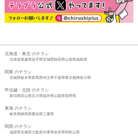
北海道・東北 のチラシ
北海道
青森県
岩手県
宮城県
秋田県
山形県
福島県
関東 のチラシ
茨城県
栃木県
群馬県
埼玉県
千葉県
東京都
神奈川県
甲信越・北陸 のチラシ
新潟県
富山県
石川県
福井県
山梨県
長野県
東海 のチラシ
岐阜県
静岡県
愛知県
三重県
関西 のチラシ
滋賀県
京都府
大阪府
兵庫県
奈良県
和歌山県