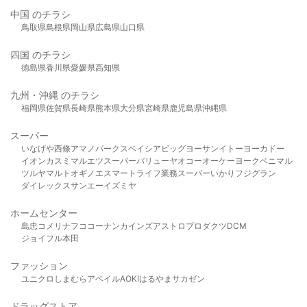
中国 のチラシ
鳥取県
島根県
岡山県
広島県
山口県
四国 のチラシ
徳島県
香川県
愛媛県
高知県
九州・沖縄 のチラシ
福岡県
佐賀県
長崎県
熊本県
大分県
宮崎県
鹿児島県
沖縄県
スーパー
いなげや
西條
アマノパークス
ベイシア
ビッグヨーサン
イトーヨーカドー
イオン
カスミ
マルエツ
スーパーバリュー
ヤオコー
オーケー
ヨークベニマル
ツルヤ
マルト
オギノ
エスマート
ライフ
業務スーパー
いかり
フジグラン
ダイレックス
サンエー
イズミヤ
ホームセンター
島忠
コメリ
ナフコ
コーナン
カインズ
アストロプロダクツ
DCM
ジョイフル本田
ファッション
ユニクロ
しまむら
アベイル
AOKI
はるやま
サカゼン
ドラッグストア