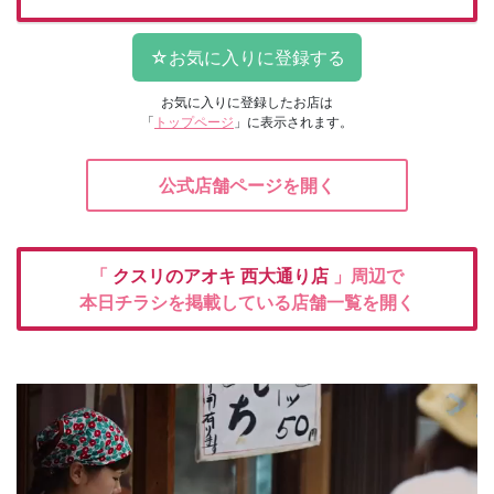
お気に入りに登録したお店は
「
トップページ
」に表示されます。
公式店舗ページを開く
「
クスリのアオキ
西大通り店
」周辺で
本日チラシを掲載している店舗一覧を開く