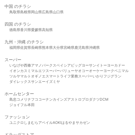
中国 のチラシ
鳥取県
島根県
岡山県
広島県
山口県
四国 のチラシ
徳島県
香川県
愛媛県
高知県
九州・沖縄 のチラシ
福岡県
佐賀県
長崎県
熊本県
大分県
宮崎県
鹿児島県
沖縄県
スーパー
いなげや
西條
アマノパークス
ベイシア
ビッグヨーサン
イトーヨーカドー
イオン
カスミ
マルエツ
スーパーバリュー
ヤオコー
オーケー
ヨークベニマル
ツルヤ
マルト
オギノ
エスマート
ライフ
業務スーパー
いかり
フジグラン
ダイレックス
サンエー
イズミヤ
ホームセンター
島忠
コメリ
ナフコ
コーナン
カインズ
アストロプロダクツ
DCM
ジョイフル本田
ファッション
ユニクロ
しまむら
アベイル
AOKI
はるやま
サカゼン
ドラッグストア