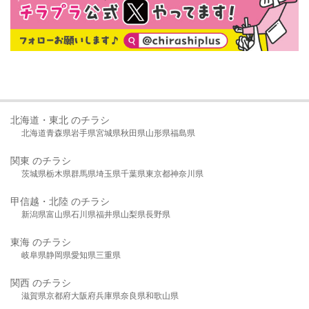
北海道・東北 のチラシ
北海道
青森県
岩手県
宮城県
秋田県
山形県
福島県
関東 のチラシ
茨城県
栃木県
群馬県
埼玉県
千葉県
東京都
神奈川県
甲信越・北陸 のチラシ
新潟県
富山県
石川県
福井県
山梨県
長野県
東海 のチラシ
岐阜県
静岡県
愛知県
三重県
関西 のチラシ
滋賀県
京都府
大阪府
兵庫県
奈良県
和歌山県