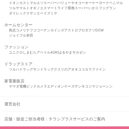
イオン
カスミ
マルエツ
スーパーバリュー
ヤオコー
オーケー
ヨークベニマル
ツルヤ
マルト
オギノ
エスマート
ライフ
業務スーパー
いかり
フジグラン
ダイレックス
サンエー
イズミヤ
ホームセンター
島忠
コメリ
ナフコ
コーナン
カインズ
アストロプロダクツ
DCM
ジョイフル本田
ファッション
ユニクロ
しまむら
アベイル
AOKI
はるやま
サカゼン
ドラッグストア
ツルハドラッグ
サンドラッグ
クスリのアオキ
ココカラファイン
家電量販店
ヤマダ電機
ビックカメラ
エディオン
ケーズデンキ
コジマ
ジョーシン
運営会社
店舗・販促ご担当者様：チラシプラスサービスのご案内