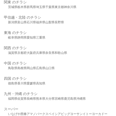
関東 のチラシ
茨城県
栃木県
群馬県
埼玉県
千葉県
東京都
神奈川県
甲信越・北陸 のチラシ
新潟県
富山県
石川県
福井県
山梨県
長野県
東海 のチラシ
岐阜県
静岡県
愛知県
三重県
関西 のチラシ
滋賀県
京都府
大阪府
兵庫県
奈良県
和歌山県
中国 のチラシ
鳥取県
島根県
岡山県
広島県
山口県
四国 のチラシ
徳島県
香川県
愛媛県
高知県
九州・沖縄 のチラシ
福岡県
佐賀県
長崎県
熊本県
大分県
宮崎県
鹿児島県
沖縄県
スーパー
いなげや
西條
アマノパークス
ベイシア
ビッグヨーサン
イトーヨーカドー