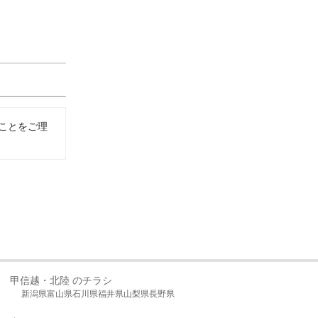
ことをご理
甲信越・北陸 のチラシ
新潟県
富山県
石川県
福井県
山梨県
長野県