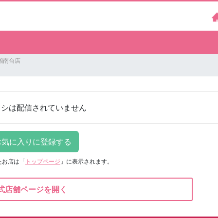
湘南台店
ラシは配信されていません
たお店は
「
トップページ
」に表示されます。
式店舗ページを開く