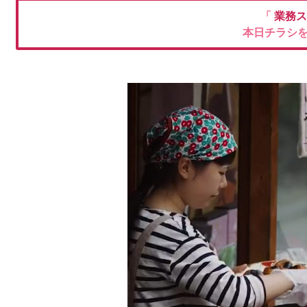
「
業務ス
本日チラシ