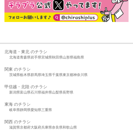
北海道・東北 のチラシ
北海道
青森県
岩手県
宮城県
秋田県
山形県
福島県
関東 のチラシ
茨城県
栃木県
群馬県
埼玉県
千葉県
東京都
神奈川県
甲信越・北陸 のチラシ
新潟県
富山県
石川県
福井県
山梨県
長野県
東海 のチラシ
岐阜県
静岡県
愛知県
三重県
関西 のチラシ
滋賀県
京都府
大阪府
兵庫県
奈良県
和歌山県