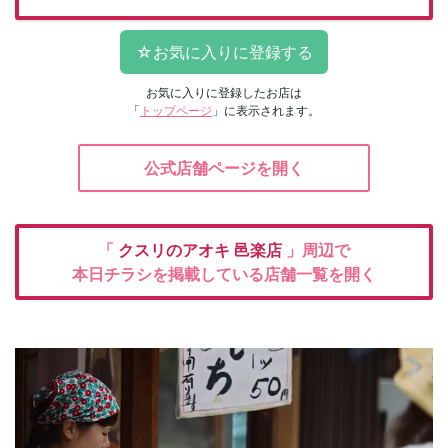
お気に入りに登録したお店は
「
トップページ
」に表示されます。
公式店舗ページを開く
「
クスリのアオキ
邑楽店
」周辺で
本日チラシを掲載している店舗一覧を開く