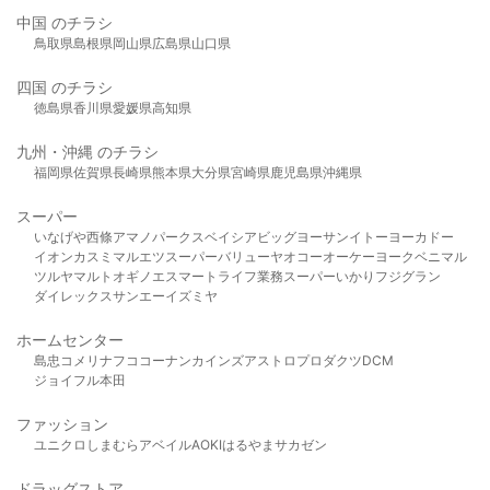
中国 のチラシ
鳥取県
島根県
岡山県
広島県
山口県
四国 のチラシ
徳島県
香川県
愛媛県
高知県
九州・沖縄 のチラシ
福岡県
佐賀県
長崎県
熊本県
大分県
宮崎県
鹿児島県
沖縄県
スーパー
いなげや
西條
アマノパークス
ベイシア
ビッグヨーサン
イトーヨーカドー
イオン
カスミ
マルエツ
スーパーバリュー
ヤオコー
オーケー
ヨークベニマル
ツルヤ
マルト
オギノ
エスマート
ライフ
業務スーパー
いかり
フジグラン
ダイレックス
サンエー
イズミヤ
ホームセンター
島忠
コメリ
ナフコ
コーナン
カインズ
アストロプロダクツ
DCM
ジョイフル本田
ファッション
ユニクロ
しまむら
アベイル
AOKI
はるやま
サカゼン
ドラッグストア