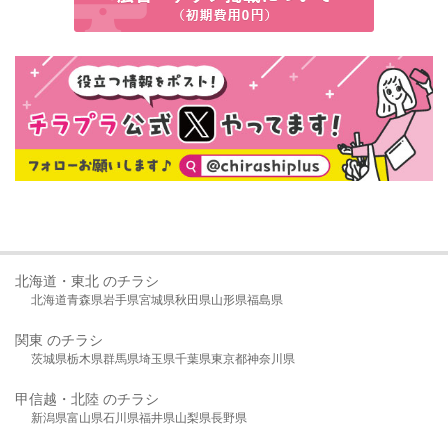
北海道・東北 のチラシ
北海道
青森県
岩手県
宮城県
秋田県
山形県
福島県
関東 のチラシ
茨城県
栃木県
群馬県
埼玉県
千葉県
東京都
神奈川県
甲信越・北陸 のチラシ
新潟県
富山県
石川県
福井県
山梨県
長野県