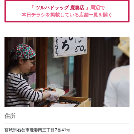
「
ツルハドラッグ
鹿妻店
」周辺で
本日チラシを掲載している店舗一覧を開く
住所
宮城県石巻市鹿妻南三丁目7番41号