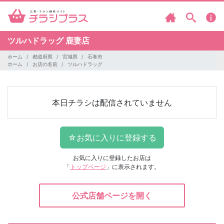
ツルハドラッグ
鹿妻店
ホーム
都道府県
宮城県
石巻市
ホーム
お店の名前
ツルハドラッグ
本日チラシは配信されていません
お気に入りに登録したお店は
「
トップページ
」に表示されます。
公式店舗ページを開く