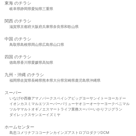
東海 のチラシ
岐阜県
静岡県
愛知県
三重県
関西 のチラシ
滋賀県
京都府
大阪府
兵庫県
奈良県
和歌山県
中国 のチラシ
鳥取県
島根県
岡山県
広島県
山口県
四国 のチラシ
徳島県
香川県
愛媛県
高知県
九州・沖縄 のチラシ
福岡県
佐賀県
長崎県
熊本県
大分県
宮崎県
鹿児島県
沖縄県
スーパー
いなげや
西條
アマノパークス
ベイシア
ビッグヨーサン
イトーヨーカドー
イオン
カスミ
マルエツ
スーパーバリュー
ヤオコー
オーケー
ヨークベニマル
ツルヤ
マルト
オギノ
エスマート
ライフ
業務スーパー
いかり
フジグラン
ダイレックス
サンエー
イズミヤ
ホームセンター
島忠
コメリ
ナフコ
コーナン
カインズ
アストロプロダクツ
DCM