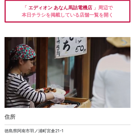
「
エディオン
あなん馬詰電機店
」周辺で
本日チラシを掲載している店舗一覧を開く
住所
徳島県阿南市羽ノ浦町宮倉21-1