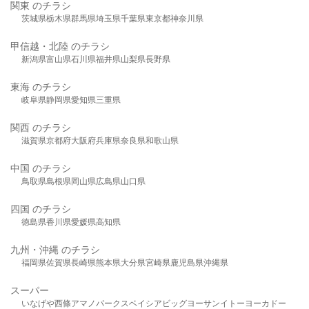
関東 のチラシ
茨城県
栃木県
群馬県
埼玉県
千葉県
東京都
神奈川県
甲信越・北陸 のチラシ
新潟県
富山県
石川県
福井県
山梨県
長野県
東海 のチラシ
岐阜県
静岡県
愛知県
三重県
関西 のチラシ
滋賀県
京都府
大阪府
兵庫県
奈良県
和歌山県
中国 のチラシ
鳥取県
島根県
岡山県
広島県
山口県
四国 のチラシ
徳島県
香川県
愛媛県
高知県
九州・沖縄 のチラシ
福岡県
佐賀県
長崎県
熊本県
大分県
宮崎県
鹿児島県
沖縄県
スーパー
いなげや
西條
アマノパークス
ベイシア
ビッグヨーサン
イトーヨーカドー