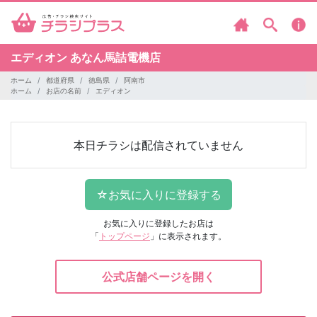
エディオン
あなん馬詰電機店
ホーム
都道府県
徳島県
阿南市
ホーム
お店の名前
エディオン
本日チラシは配信されていません
お気に入りに登録したお店は
「
トップページ
」に表示されます。
公式店舗ページを開く