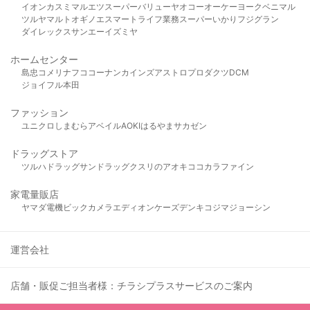
イオン
カスミ
マルエツ
スーパーバリュー
ヤオコー
オーケー
ヨークベニマル
ツルヤ
マルト
オギノ
エスマート
ライフ
業務スーパー
いかり
フジグラン
ダイレックス
サンエー
イズミヤ
ホームセンター
島忠
コメリ
ナフコ
コーナン
カインズ
アストロプロダクツ
DCM
ジョイフル本田
ファッション
ユニクロ
しまむら
アベイル
AOKI
はるやま
サカゼン
ドラッグストア
ツルハドラッグ
サンドラッグ
クスリのアオキ
ココカラファイン
家電量販店
ヤマダ電機
ビックカメラ
エディオン
ケーズデンキ
コジマ
ジョーシン
運営会社
店舗・販促ご担当者様：チラシプラスサービスのご案内