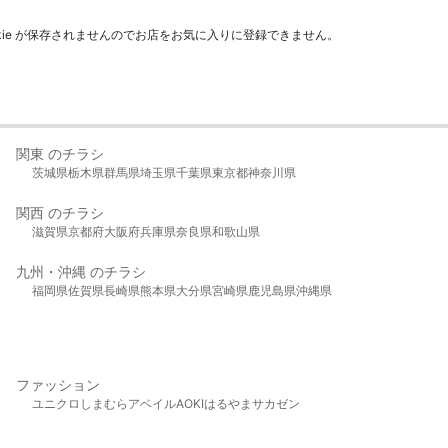
kie が保存されませんのでお店をお気に入りに登録できません。
関東 のチラシ
茨城県
栃木県
群馬県
埼玉県
千葉県
東京都
神奈川県
関西 のチラシ
滋賀県
京都府
大阪府
兵庫県
奈良県
和歌山県
九州・沖縄 のチラシ
福岡県
佐賀県
長崎県
熊本県
大分県
宮崎県
鹿児島県
沖縄県
ファッション
ユニクロ
しまむら
アベイル
AOKI
はるやま
サカゼン