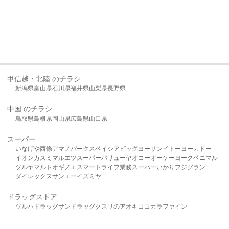
甲信越・北陸 のチラシ
新潟県
富山県
石川県
福井県
山梨県
長野県
中国 のチラシ
鳥取県
島根県
岡山県
広島県
山口県
スーパー
いなげや
西條
アマノパークス
ベイシア
ビッグヨーサン
イトーヨーカドー
イオン
カスミ
マルエツ
スーパーバリュー
ヤオコー
オーケー
ヨークベニマル
ツルヤ
マルト
オギノ
エスマート
ライフ
業務スーパー
いかり
フジグラン
ダイレックス
サンエー
イズミヤ
ドラッグストア
ツルハドラッグ
サンドラッグ
クスリのアオキ
ココカラファイン