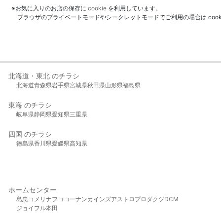
※お気に入りのお店の保存に
cookie
を利用しています。
ブラウザのプライベートモードやシークレットモードでご利用の場合は coo
北海道・東北 のチラシ
北海道
青森県
岩手県
宮城県
秋田県
山形県
福島県
東海 のチラシ
岐阜県
静岡県
愛知県
三重県
四国 のチラシ
徳島県
香川県
愛媛県
高知県
ホームセンター
島忠
コメリ
ナフコ
コーナン
カインズ
アストロプロダクツ
DCM
ジョイフル本田