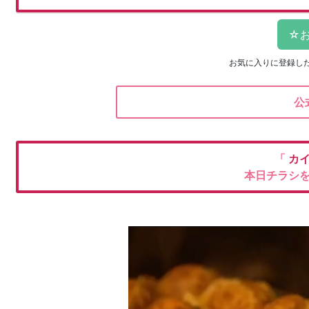
お気に入りに登録し
公
「
カ
本日チラシ