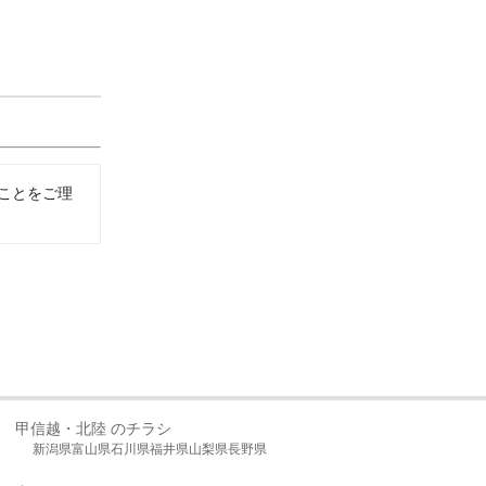
ことをご理
甲信越・北陸 のチラシ
新潟県
富山県
石川県
福井県
山梨県
長野県