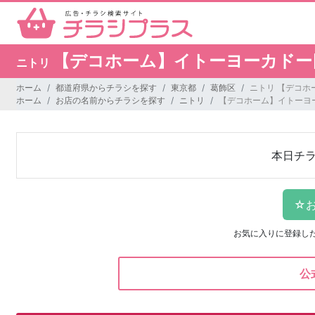
【デコホーム】イトーヨーカドー
ニトリ
ホーム
都道府県からチラシを探す
東京都
葛飾区
ニトリ 【デコホ
ホーム
お店の名前からチラシを探す
ニトリ
【デコホーム】イトーヨ
本日チ
お気に入りに登録し
公