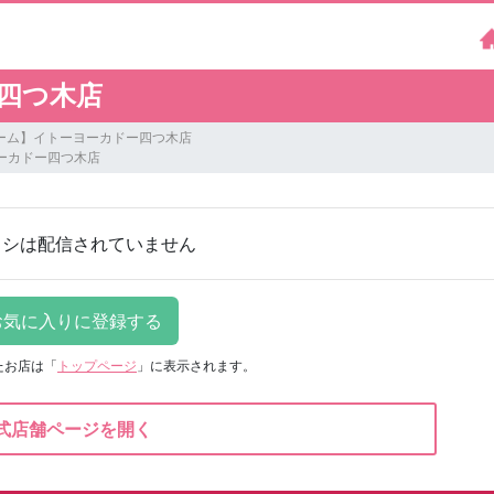
四つ木店
ーム】イトーヨーカドー四つ木店
ーカドー四つ木店
ラシは配信されていません
たお店は
「
トップページ
」に表示されます。
式店舗ページを開く