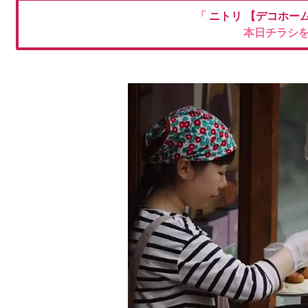
「
ニトリ
【デコホー
本日チラシ