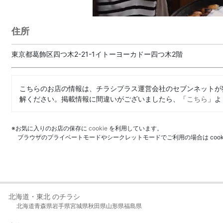
住所
東京都葛飾区四つ木2-21-1イトーヨーカドー四つ木2階
こちらのお店の情報は、チラシプラス運営会社のセブンネットが
解ください。掲載情報に間違いがございましたら、「
こちら
」よ
※お気に入りのお店の保存に
cookie
を利用しています。
ブラウザのプライベートモードやシークレットモードでご利用の場合は coo
北海道・東北 のチラシ
北海道
青森県
岩手県
宮城県
秋田県
山形県
福島県