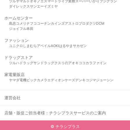
ツルヤ
マルト
オギノ
エスマート
ライフ
業務スーパー
いかり
フジグラン
ダイレックス
サンエー
イズミヤ
ホームセンター
島忠
コメリ
ナフコ
コーナン
カインズ
アストロプロダクツ
DCM
ジョイフル本田
ファッション
ユニクロ
しまむら
アベイル
AOKI
はるやま
サカゼン
ドラッグストア
ツルハドラッグ
サンドラッグ
クスリのアオキ
ココカラファイン
家電量販店
ヤマダ電機
ビックカメラ
エディオン
ケーズデンキ
コジマ
ジョーシン
運営会社
店舗・販促ご担当者様：チラシプラスサービスのご案内
© チラシプラス