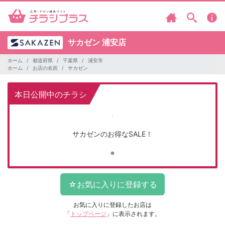
サカゼン
浦安店
ホーム
都道府県
千葉県
浦安市
ホーム
お店の名前
サカゼン
本日公開中のチラシ
サカゼンのお得なSALE！
お気に入りに登録したお店は
「
トップページ
」に表示されます。