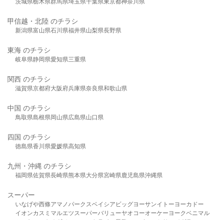
茨城県
栃木県
群馬県
埼玉県
千葉県
東京都
神奈川県
甲信越・北陸 のチラシ
新潟県
富山県
石川県
福井県
山梨県
長野県
東海 のチラシ
岐阜県
静岡県
愛知県
三重県
関西 のチラシ
滋賀県
京都府
大阪府
兵庫県
奈良県
和歌山県
中国 のチラシ
鳥取県
島根県
岡山県
広島県
山口県
四国 のチラシ
徳島県
香川県
愛媛県
高知県
九州・沖縄 のチラシ
福岡県
佐賀県
長崎県
熊本県
大分県
宮崎県
鹿児島県
沖縄県
スーパー
いなげや
西條
アマノパークス
ベイシア
ビッグヨーサン
イトーヨーカドー
イオン
カスミ
マルエツ
スーパーバリュー
ヤオコー
オーケー
ヨークベニマル