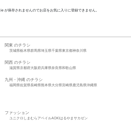
kie が保存されませんのでお店をお気に入りに登録できません。
関東 のチラシ
茨城県
栃木県
群馬県
埼玉県
千葉県
東京都
神奈川県
関西 のチラシ
滋賀県
京都府
大阪府
兵庫県
奈良県
和歌山県
九州・沖縄 のチラシ
福岡県
佐賀県
長崎県
熊本県
大分県
宮崎県
鹿児島県
沖縄県
ファッション
ユニクロ
しまむら
アベイル
AOKI
はるやま
サカゼン