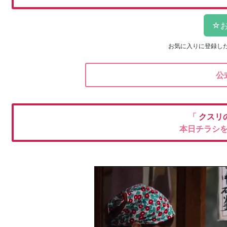
お気に入りに登録し
公
「
クスリ
本日チラシ