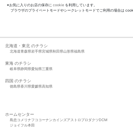
※お気に入りのお店の保存に
cookie
を利用しています。
ブラウザのプライベートモードやシークレットモードでご利用の場合は coo
北海道・東北 のチラシ
北海道
青森県
岩手県
宮城県
秋田県
山形県
福島県
東海 のチラシ
岐阜県
静岡県
愛知県
三重県
四国 のチラシ
徳島県
香川県
愛媛県
高知県
ホームセンター
島忠
コメリ
ナフコ
コーナン
カインズ
アストロプロダクツ
DCM
ジョイフル本田