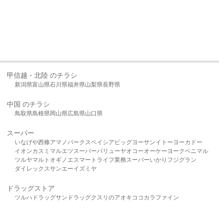
甲信越・北陸 のチラシ
新潟県
富山県
石川県
福井県
山梨県
長野県
中国 のチラシ
鳥取県
島根県
岡山県
広島県
山口県
スーパー
いなげや
西條
アマノパークス
ベイシア
ビッグヨーサン
イトーヨーカドー
イオン
カスミ
マルエツ
スーパーバリュー
ヤオコー
オーケー
ヨークベニマル
ツルヤ
マルト
オギノ
エスマート
ライフ
業務スーパー
いかり
フジグラン
ダイレックス
サンエー
イズミヤ
ドラッグストア
ツルハドラッグ
サンドラッグ
クスリのアオキ
ココカラファイン