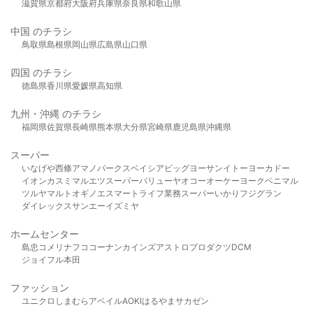
滋賀県
京都府
大阪府
兵庫県
奈良県
和歌山県
中国 のチラシ
鳥取県
島根県
岡山県
広島県
山口県
四国 のチラシ
徳島県
香川県
愛媛県
高知県
九州・沖縄 のチラシ
福岡県
佐賀県
長崎県
熊本県
大分県
宮崎県
鹿児島県
沖縄県
スーパー
いなげや
西條
アマノパークス
ベイシア
ビッグヨーサン
イトーヨーカドー
イオン
カスミ
マルエツ
スーパーバリュー
ヤオコー
オーケー
ヨークベニマル
ツルヤ
マルト
オギノ
エスマート
ライフ
業務スーパー
いかり
フジグラン
ダイレックス
サンエー
イズミヤ
ホームセンター
島忠
コメリ
ナフコ
コーナン
カインズ
アストロプロダクツ
DCM
ジョイフル本田
ファッション
ユニクロ
しまむら
アベイル
AOKI
はるやま
サカゼン