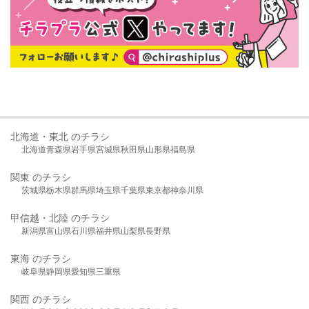
北海道・東北 のチラシ
北海道
青森県
岩手県
宮城県
秋田県
山形県
福島県
関東 のチラシ
茨城県
栃木県
群馬県
埼玉県
千葉県
東京都
神奈川県
甲信越・北陸 のチラシ
新潟県
富山県
石川県
福井県
山梨県
長野県
東海 のチラシ
岐阜県
静岡県
愛知県
三重県
関西 のチラシ