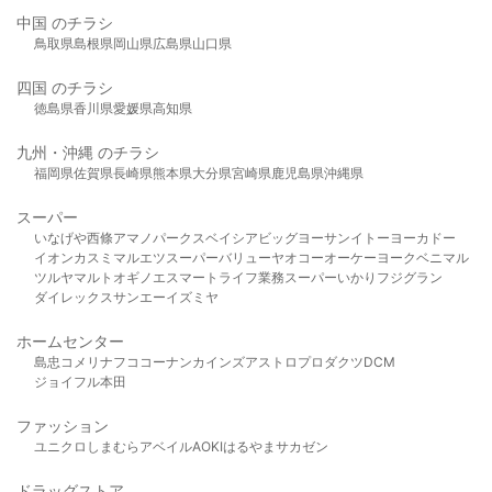
中国 のチラシ
鳥取県
島根県
岡山県
広島県
山口県
四国 のチラシ
徳島県
香川県
愛媛県
高知県
九州・沖縄 のチラシ
福岡県
佐賀県
長崎県
熊本県
大分県
宮崎県
鹿児島県
沖縄県
スーパー
いなげや
西條
アマノパークス
ベイシア
ビッグヨーサン
イトーヨーカドー
イオン
カスミ
マルエツ
スーパーバリュー
ヤオコー
オーケー
ヨークベニマル
ツルヤ
マルト
オギノ
エスマート
ライフ
業務スーパー
いかり
フジグラン
ダイレックス
サンエー
イズミヤ
ホームセンター
島忠
コメリ
ナフコ
コーナン
カインズ
アストロプロダクツ
DCM
ジョイフル本田
ファッション
ユニクロ
しまむら
アベイル
AOKI
はるやま
サカゼン
ドラッグストア