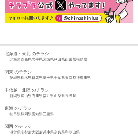
北海道・東北 のチラシ
北海道
青森県
岩手県
宮城県
秋田県
山形県
福島県
関東 のチラシ
茨城県
栃木県
群馬県
埼玉県
千葉県
東京都
神奈川県
甲信越・北陸 のチラシ
新潟県
富山県
石川県
福井県
山梨県
長野県
東海 のチラシ
岐阜県
静岡県
愛知県
三重県
関西 のチラシ
滋賀県
京都府
大阪府
兵庫県
奈良県
和歌山県