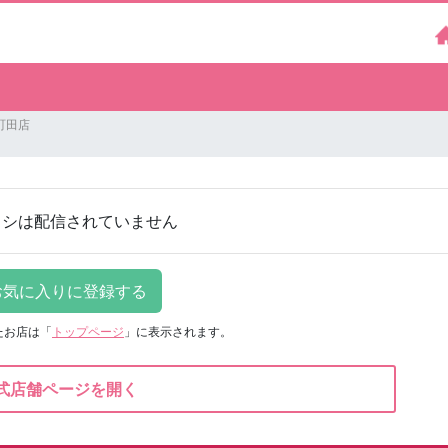
町田店
ラシは配信されていません
たお店は
「
トップページ
」に表示されます。
式店舗ページを開く