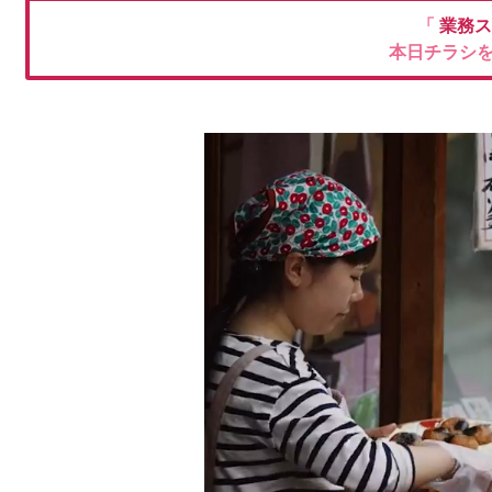
「
業務ス
本日チラシ