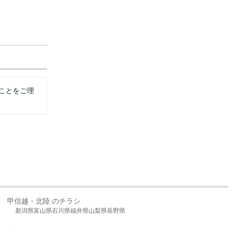
ことをご理
甲信越・北陸 のチラシ
新潟県
富山県
石川県
福井県
山梨県
長野県