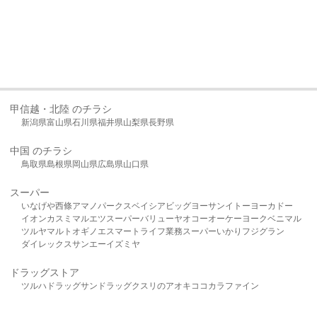
甲信越・北陸 のチラシ
新潟県
富山県
石川県
福井県
山梨県
長野県
中国 のチラシ
鳥取県
島根県
岡山県
広島県
山口県
スーパー
いなげや
西條
アマノパークス
ベイシア
ビッグヨーサン
イトーヨーカドー
イオン
カスミ
マルエツ
スーパーバリュー
ヤオコー
オーケー
ヨークベニマル
ツルヤ
マルト
オギノ
エスマート
ライフ
業務スーパー
いかり
フジグラン
ダイレックス
サンエー
イズミヤ
ドラッグストア
ツルハドラッグ
サンドラッグ
クスリのアオキ
ココカラファイン