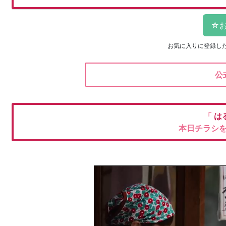
お気に入りに登録し
公
「
は
本日チラシ