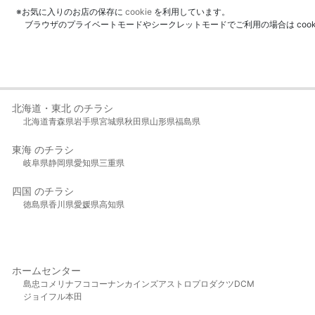
※お気に入りのお店の保存に
cookie
を利用しています。
ブラウザのプライベートモードやシークレットモードでご利用の場合は coo
北海道・東北 のチラシ
北海道
青森県
岩手県
宮城県
秋田県
山形県
福島県
東海 のチラシ
岐阜県
静岡県
愛知県
三重県
四国 のチラシ
徳島県
香川県
愛媛県
高知県
ホームセンター
島忠
コメリ
ナフコ
コーナン
カインズ
アストロプロダクツ
DCM
ジョイフル本田