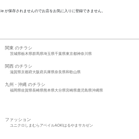
kie が保存されませんのでお店をお気に入りに登録できません。
関東 のチラシ
茨城県
栃木県
群馬県
埼玉県
千葉県
東京都
神奈川県
関西 のチラシ
滋賀県
京都府
大阪府
兵庫県
奈良県
和歌山県
九州・沖縄 のチラシ
福岡県
佐賀県
長崎県
熊本県
大分県
宮崎県
鹿児島県
沖縄県
ファッション
ユニクロ
しまむら
アベイル
AOKI
はるやま
サカゼン