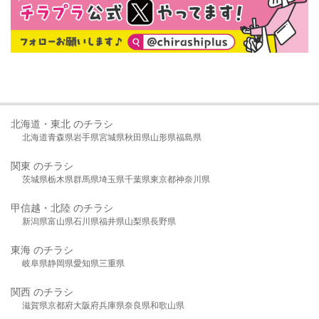
北海道・東北 のチラシ
北海道
青森県
岩手県
宮城県
秋田県
山形県
福島県
関東 のチラシ
茨城県
栃木県
群馬県
埼玉県
千葉県
東京都
神奈川県
甲信越・北陸 のチラシ
新潟県
富山県
石川県
福井県
山梨県
長野県
東海 のチラシ
岐阜県
静岡県
愛知県
三重県
関西 のチラシ
滋賀県
京都府
大阪府
兵庫県
奈良県
和歌山県