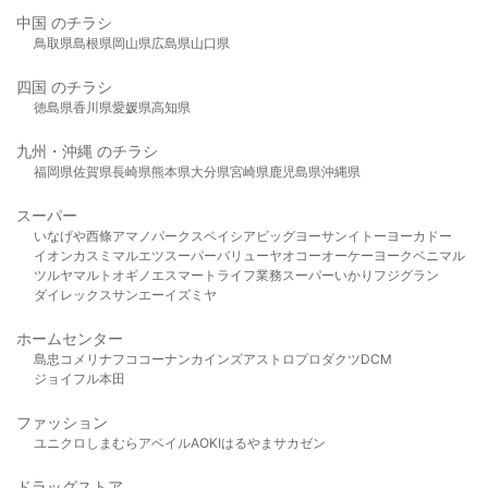
中国 のチラシ
鳥取県
島根県
岡山県
広島県
山口県
四国 のチラシ
徳島県
香川県
愛媛県
高知県
九州・沖縄 のチラシ
福岡県
佐賀県
長崎県
熊本県
大分県
宮崎県
鹿児島県
沖縄県
スーパー
いなげや
西條
アマノパークス
ベイシア
ビッグヨーサン
イトーヨーカドー
イオン
カスミ
マルエツ
スーパーバリュー
ヤオコー
オーケー
ヨークベニマル
ツルヤ
マルト
オギノ
エスマート
ライフ
業務スーパー
いかり
フジグラン
ダイレックス
サンエー
イズミヤ
ホームセンター
島忠
コメリ
ナフコ
コーナン
カインズ
アストロプロダクツ
DCM
ジョイフル本田
ファッション
ユニクロ
しまむら
アベイル
AOKI
はるやま
サカゼン
ドラッグストア