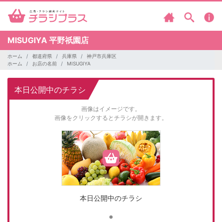
MISUGIYA
平野祇園店
ホーム
都道府県
兵庫県
神戸市兵庫区
ホーム
お店の名前
MISUGIYA
本日公開中のチラシ
画像はイメージです。
画像をクリックするとチラシが開きます。
本日公開中のチラシ