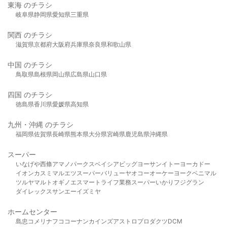
東海 のチラシ
岐阜県
静岡県
愛知県
三重県
関西 のチラシ
滋賀県
京都府
大阪府
兵庫県
奈良県
和歌山県
中国 のチラシ
鳥取県
島根県
岡山県
広島県
山口県
四国 のチラシ
徳島県
香川県
愛媛県
高知県
九州・沖縄 のチラシ
福岡県
佐賀県
長崎県
熊本県
大分県
宮崎県
鹿児島県
沖縄県
スーパー
いなげや
西條
アマノパークス
ベイシア
ビッグヨーサン
イトーヨーカドー
イオン
カスミ
マルエツ
スーパーバリュー
ヤオコー
オーケー
ヨークベニマル
ツルヤ
マルト
オギノ
エスマート
ライフ
業務スーパー
いかり
フジグラン
ダイレックス
サンエー
イズミヤ
ホームセンター
島忠
コメリ
ナフコ
コーナン
カインズ
アストロプロダクツ
DCM