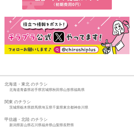
北海道・東北 のチラシ
北海道
青森県
岩手県
宮城県
秋田県
山形県
福島県
関東 のチラシ
茨城県
栃木県
群馬県
埼玉県
千葉県
東京都
神奈川県
甲信越・北陸 のチラシ
新潟県
富山県
石川県
福井県
山梨県
長野県