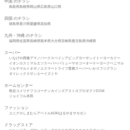
中国 のチラシ
鳥取県
島根県
岡山県
広島県
山口県
四国 のチラシ
徳島県
香川県
愛媛県
高知県
九州・沖縄 のチラシ
福岡県
佐賀県
長崎県
熊本県
大分県
宮崎県
鹿児島県
沖縄県
スーパー
いなげや
西條
アマノパークス
ベイシア
ビッグヨーサン
イトーヨーカドー
イオン
カスミ
マルエツ
スーパーバリュー
ヤオコー
オーケー
ヨークベニマル
ツルヤ
マルト
オギノ
エスマート
ライフ
業務スーパー
いかり
フジグラン
ダイレックス
サンエー
イズミヤ
ホームセンター
島忠
コメリ
ナフコ
コーナン
カインズ
アストロプロダクツ
DCM
ジョイフル本田
ファッション
ユニクロ
しまむら
アベイル
AOKI
はるやま
サカゼン
ドラッグストア