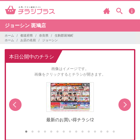
ジョーシン
斑鳩店
ホーム
都道府県
奈良県
生駒郡斑鳩町
ホーム
お店の名前
ジョーシン
本日公開中のチラシ
画像はイメージです。
画像をクリックするとチラシが開きます。
最新のお買い得チラシ!2