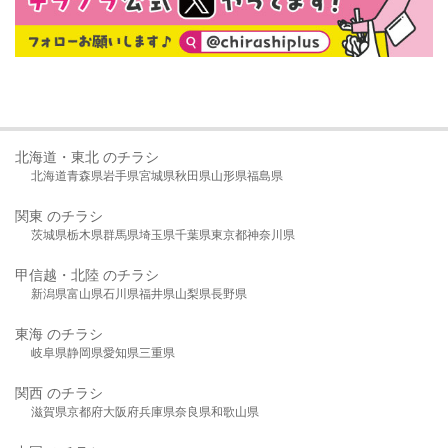
北海道・東北 のチラシ
北海道
青森県
岩手県
宮城県
秋田県
山形県
福島県
関東 のチラシ
茨城県
栃木県
群馬県
埼玉県
千葉県
東京都
神奈川県
甲信越・北陸 のチラシ
新潟県
富山県
石川県
福井県
山梨県
長野県
東海 のチラシ
岐阜県
静岡県
愛知県
三重県
関西 のチラシ
滋賀県
京都府
大阪府
兵庫県
奈良県
和歌山県