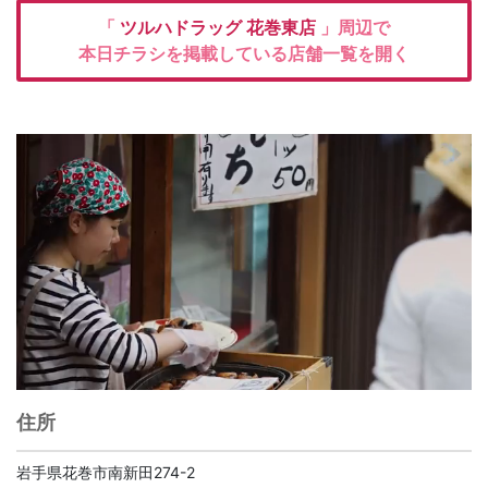
「
ツルハドラッグ
花巻東店
」周辺で
本日チラシを掲載している店舗一覧を開く
住所
岩手県花巻市南新田274-2