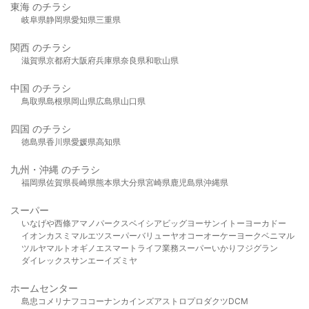
東海 のチラシ
岐阜県
静岡県
愛知県
三重県
関西 のチラシ
滋賀県
京都府
大阪府
兵庫県
奈良県
和歌山県
中国 のチラシ
鳥取県
島根県
岡山県
広島県
山口県
四国 のチラシ
徳島県
香川県
愛媛県
高知県
九州・沖縄 のチラシ
福岡県
佐賀県
長崎県
熊本県
大分県
宮崎県
鹿児島県
沖縄県
スーパー
いなげや
西條
アマノパークス
ベイシア
ビッグヨーサン
イトーヨーカドー
イオン
カスミ
マルエツ
スーパーバリュー
ヤオコー
オーケー
ヨークベニマル
ツルヤ
マルト
オギノ
エスマート
ライフ
業務スーパー
いかり
フジグラン
ダイレックス
サンエー
イズミヤ
ホームセンター
島忠
コメリ
ナフコ
コーナン
カインズ
アストロプロダクツ
DCM