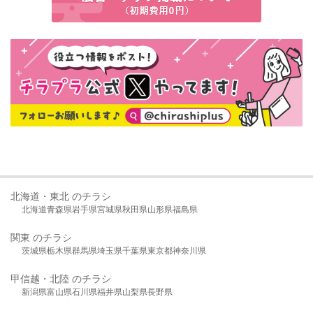
北海道・東北 のチラシ
北海道
青森県
岩手県
宮城県
秋田県
山形県
福島県
関東 のチラシ
茨城県
栃木県
群馬県
埼玉県
千葉県
東京都
神奈川県
甲信越・北陸 のチラシ
新潟県
富山県
石川県
福井県
山梨県
長野県