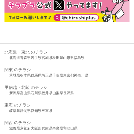
北海道・東北 のチラシ
北海道
青森県
岩手県
宮城県
秋田県
山形県
福島県
関東 のチラシ
茨城県
栃木県
群馬県
埼玉県
千葉県
東京都
神奈川県
甲信越・北陸 のチラシ
新潟県
富山県
石川県
福井県
山梨県
長野県
東海 のチラシ
岐阜県
静岡県
愛知県
三重県
関西 のチラシ
滋賀県
京都府
大阪府
兵庫県
奈良県
和歌山県