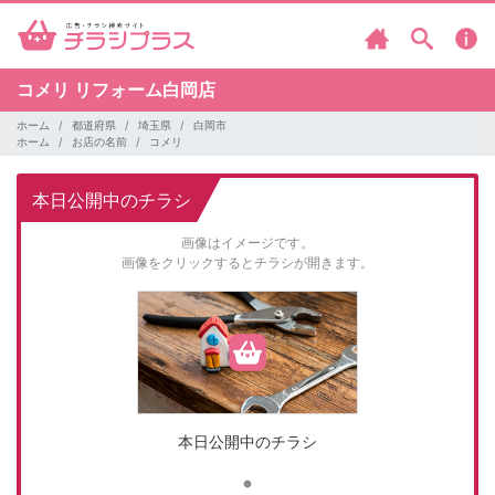
コメリ
リフォーム白岡店
ホーム
都道府県
埼玉県
白岡市
ホーム
お店の名前
コメリ
本日公開中のチラシ
画像はイメージです。
画像をクリックするとチラシが開きます。
本日公開中のチラシ