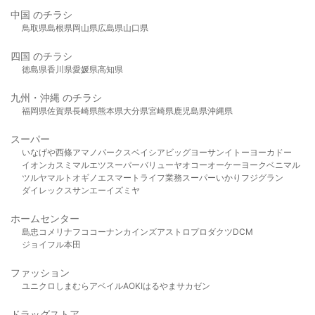
中国 のチラシ
鳥取県
島根県
岡山県
広島県
山口県
四国 のチラシ
徳島県
香川県
愛媛県
高知県
九州・沖縄 のチラシ
福岡県
佐賀県
長崎県
熊本県
大分県
宮崎県
鹿児島県
沖縄県
スーパー
いなげや
西條
アマノパークス
ベイシア
ビッグヨーサン
イトーヨーカドー
イオン
カスミ
マルエツ
スーパーバリュー
ヤオコー
オーケー
ヨークベニマル
ツルヤ
マルト
オギノ
エスマート
ライフ
業務スーパー
いかり
フジグラン
ダイレックス
サンエー
イズミヤ
ホームセンター
島忠
コメリ
ナフコ
コーナン
カインズ
アストロプロダクツ
DCM
ジョイフル本田
ファッション
ユニクロ
しまむら
アベイル
AOKI
はるやま
サカゼン
ドラッグストア