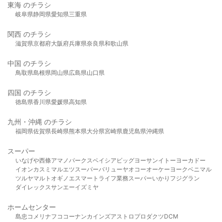
東海 のチラシ
岐阜県
静岡県
愛知県
三重県
関西 のチラシ
滋賀県
京都府
大阪府
兵庫県
奈良県
和歌山県
中国 のチラシ
鳥取県
島根県
岡山県
広島県
山口県
四国 のチラシ
徳島県
香川県
愛媛県
高知県
九州・沖縄 のチラシ
福岡県
佐賀県
長崎県
熊本県
大分県
宮崎県
鹿児島県
沖縄県
スーパー
いなげや
西條
アマノパークス
ベイシア
ビッグヨーサン
イトーヨーカドー
イオン
カスミ
マルエツ
スーパーバリュー
ヤオコー
オーケー
ヨークベニマル
ツルヤ
マルト
オギノ
エスマート
ライフ
業務スーパー
いかり
フジグラン
ダイレックス
サンエー
イズミヤ
ホームセンター
島忠
コメリ
ナフコ
コーナン
カインズ
アストロプロダクツ
DCM