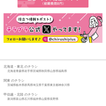
北海道・東北 のチラシ
北海道
青森県
岩手県
宮城県
秋田県
山形県
福島県
関東 のチラシ
茨城県
栃木県
群馬県
埼玉県
千葉県
東京都
神奈川県
甲信越・北陸 のチラシ
新潟県
富山県
石川県
福井県
山梨県
長野県