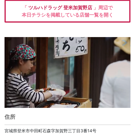
「
ツルハドラッグ
登米加賀野店
」周辺で
本日チラシを掲載している店舗一覧を開く
住所
宮城県登米市中田町石森字加賀野三丁目3番14号