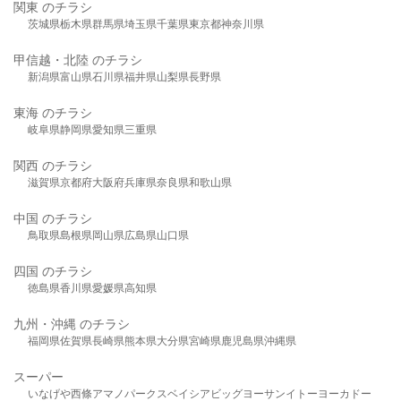
関東 のチラシ
茨城県
栃木県
群馬県
埼玉県
千葉県
東京都
神奈川県
甲信越・北陸 のチラシ
新潟県
富山県
石川県
福井県
山梨県
長野県
東海 のチラシ
岐阜県
静岡県
愛知県
三重県
関西 のチラシ
滋賀県
京都府
大阪府
兵庫県
奈良県
和歌山県
中国 のチラシ
鳥取県
島根県
岡山県
広島県
山口県
四国 のチラシ
徳島県
香川県
愛媛県
高知県
九州・沖縄 のチラシ
福岡県
佐賀県
長崎県
熊本県
大分県
宮崎県
鹿児島県
沖縄県
スーパー
いなげや
西條
アマノパークス
ベイシア
ビッグヨーサン
イトーヨーカドー