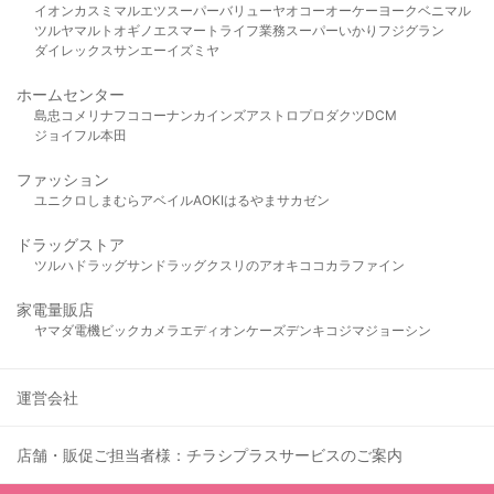
イオン
カスミ
マルエツ
スーパーバリュー
ヤオコー
オーケー
ヨークベニマル
ツルヤ
マルト
オギノ
エスマート
ライフ
業務スーパー
いかり
フジグラン
ダイレックス
サンエー
イズミヤ
ホームセンター
島忠
コメリ
ナフコ
コーナン
カインズ
アストロプロダクツ
DCM
ジョイフル本田
ファッション
ユニクロ
しまむら
アベイル
AOKI
はるやま
サカゼン
ドラッグストア
ツルハドラッグ
サンドラッグ
クスリのアオキ
ココカラファイン
家電量販店
ヤマダ電機
ビックカメラ
エディオン
ケーズデンキ
コジマ
ジョーシン
運営会社
店舗・販促ご担当者様：チラシプラスサービスのご案内