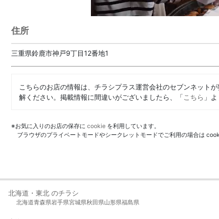
住所
三重県鈴鹿市神戸9丁目12番地1
こちらのお店の情報は、チラシプラス運営会社のセブンネットが
解ください。掲載情報に間違いがございましたら、「
こちら
」よ
※お気に入りのお店の保存に
cookie
を利用しています。
ブラウザのプライベートモードやシークレットモードでご利用の場合は coo
北海道・東北 のチラシ
北海道
青森県
岩手県
宮城県
秋田県
山形県
福島県