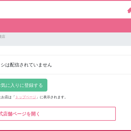
鹿店
ラシは配信されていません
たお店は
「
トップページ
」に表示されます。
式店舗ページを開く