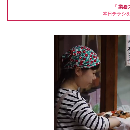
「
業務
本日チラシ