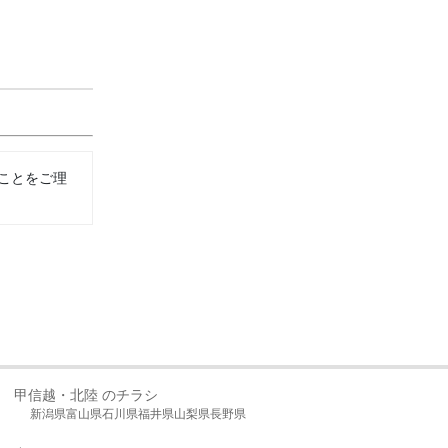
ことをご理
甲信越・北陸 のチラシ
新潟県
富山県
石川県
福井県
山梨県
長野県