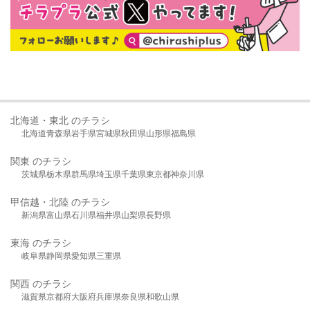
北海道・東北 のチラシ
北海道
青森県
岩手県
宮城県
秋田県
山形県
福島県
関東 のチラシ
茨城県
栃木県
群馬県
埼玉県
千葉県
東京都
神奈川県
甲信越・北陸 のチラシ
新潟県
富山県
石川県
福井県
山梨県
長野県
東海 のチラシ
岐阜県
静岡県
愛知県
三重県
関西 のチラシ
滋賀県
京都府
大阪府
兵庫県
奈良県
和歌山県