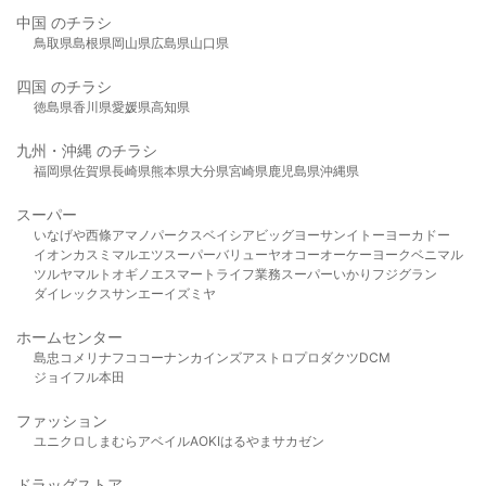
中国 のチラシ
鳥取県
島根県
岡山県
広島県
山口県
四国 のチラシ
徳島県
香川県
愛媛県
高知県
九州・沖縄 のチラシ
福岡県
佐賀県
長崎県
熊本県
大分県
宮崎県
鹿児島県
沖縄県
スーパー
いなげや
西條
アマノパークス
ベイシア
ビッグヨーサン
イトーヨーカドー
イオン
カスミ
マルエツ
スーパーバリュー
ヤオコー
オーケー
ヨークベニマル
ツルヤ
マルト
オギノ
エスマート
ライフ
業務スーパー
いかり
フジグラン
ダイレックス
サンエー
イズミヤ
ホームセンター
島忠
コメリ
ナフコ
コーナン
カインズ
アストロプロダクツ
DCM
ジョイフル本田
ファッション
ユニクロ
しまむら
アベイル
AOKI
はるやま
サカゼン
ドラッグストア