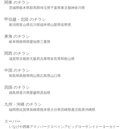
関東 のチラシ
茨城県
栃木県
群馬県
埼玉県
千葉県
東京都
神奈川県
甲信越・北陸 のチラシ
新潟県
富山県
石川県
福井県
山梨県
長野県
東海 のチラシ
岐阜県
静岡県
愛知県
三重県
関西 のチラシ
滋賀県
京都府
大阪府
兵庫県
奈良県
和歌山県
中国 のチラシ
鳥取県
島根県
岡山県
広島県
山口県
四国 のチラシ
徳島県
香川県
愛媛県
高知県
九州・沖縄 のチラシ
福岡県
佐賀県
長崎県
熊本県
大分県
宮崎県
鹿児島県
沖縄県
スーパー
いなげや
西條
アマノパークス
ベイシア
ビッグヨーサン
イトーヨーカドー