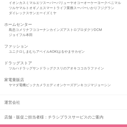
イオン
カスミ
マルエツ
スーパーバリュー
ヤオコー
オーケー
ヨークベニマル
ツルヤ
マルト
オギノ
エスマート
ライフ
業務スーパー
いかり
フジグラン
ダイレックス
サンエー
イズミヤ
ホームセンター
島忠
コメリ
ナフコ
コーナン
カインズ
アストロプロダクツ
DCM
ジョイフル本田
ファッション
ユニクロ
しまむら
アベイル
AOKI
はるやま
サカゼン
ドラッグストア
ツルハドラッグ
サンドラッグ
クスリのアオキ
ココカラファイン
家電量販店
ヤマダ電機
ビックカメラ
エディオン
ケーズデンキ
コジマ
ジョーシン
運営会社
店舗・販促ご担当者様：チラシプラスサービスのご案内