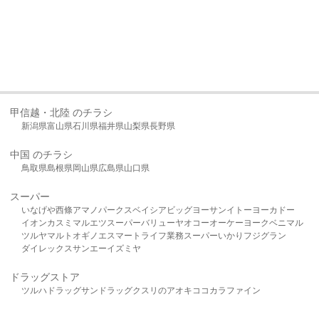
甲信越・北陸 のチラシ
新潟県
富山県
石川県
福井県
山梨県
長野県
中国 のチラシ
鳥取県
島根県
岡山県
広島県
山口県
スーパー
いなげや
西條
アマノパークス
ベイシア
ビッグヨーサン
イトーヨーカドー
イオン
カスミ
マルエツ
スーパーバリュー
ヤオコー
オーケー
ヨークベニマル
ツルヤ
マルト
オギノ
エスマート
ライフ
業務スーパー
いかり
フジグラン
ダイレックス
サンエー
イズミヤ
ドラッグストア
ツルハドラッグ
サンドラッグ
クスリのアオキ
ココカラファイン