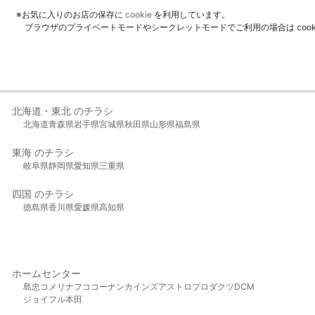
※お気に入りのお店の保存に
cookie
を利用しています。
ブラウザのプライベートモードやシークレットモードでご利用の場合は coo
北海道・東北 のチラシ
北海道
青森県
岩手県
宮城県
秋田県
山形県
福島県
東海 のチラシ
岐阜県
静岡県
愛知県
三重県
四国 のチラシ
徳島県
香川県
愛媛県
高知県
ホームセンター
島忠
コメリ
ナフコ
コーナン
カインズ
アストロプロダクツ
DCM
ジョイフル本田