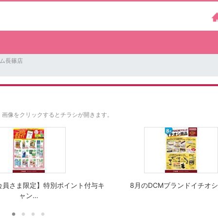
ーム長篠店
。
画像をクリックするとチラシが開きます。
会員さま限定】特別ポイント付与キ
8月のDCMブランドイチオ
ャン…