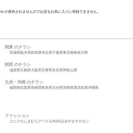
kie が保存されませんのでお店をお気に入りに登録できません。
関東 のチラシ
茨城県
栃木県
群馬県
埼玉県
千葉県
東京都
神奈川県
関西 のチラシ
滋賀県
京都府
大阪府
兵庫県
奈良県
和歌山県
九州・沖縄 のチラシ
福岡県
佐賀県
長崎県
熊本県
大分県
宮崎県
鹿児島県
沖縄県
ファッション
ユニクロ
しまむら
アベイル
AOKI
はるやま
サカゼン