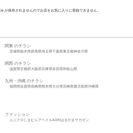
kie が保存されませんのでお店をお気に入りに登録できません。
関東 のチラシ
茨城県
栃木県
群馬県
埼玉県
千葉県
東京都
神奈川県
関西 のチラシ
滋賀県
京都府
大阪府
兵庫県
奈良県
和歌山県
九州・沖縄 のチラシ
福岡県
佐賀県
長崎県
熊本県
大分県
宮崎県
鹿児島県
沖縄県
ファッション
ユニクロ
しまむら
アベイル
AOKI
はるやま
サカゼン