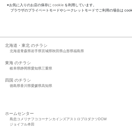
※お気に入りのお店の保存に
cookie
を利用しています。
ブラウザのプライベートモードやシークレットモードでご利用の場合は coo
北海道・東北 のチラシ
北海道
青森県
岩手県
宮城県
秋田県
山形県
福島県
東海 のチラシ
岐阜県
静岡県
愛知県
三重県
四国 のチラシ
徳島県
香川県
愛媛県
高知県
ホームセンター
島忠
コメリ
ナフコ
コーナン
カインズ
アストロプロダクツ
DCM
ジョイフル本田