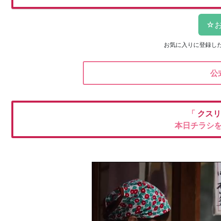
お気に入りに登録し
公
「
クスリ
本日チラシ