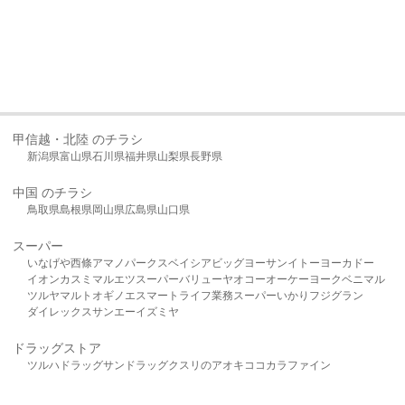
甲信越・北陸 のチラシ
新潟県
富山県
石川県
福井県
山梨県
長野県
中国 のチラシ
鳥取県
島根県
岡山県
広島県
山口県
スーパー
いなげや
西條
アマノパークス
ベイシア
ビッグヨーサン
イトーヨーカドー
イオン
カスミ
マルエツ
スーパーバリュー
ヤオコー
オーケー
ヨークベニマル
ツルヤ
マルト
オギノ
エスマート
ライフ
業務スーパー
いかり
フジグラン
ダイレックス
サンエー
イズミヤ
ドラッグストア
ツルハドラッグ
サンドラッグ
クスリのアオキ
ココカラファイン