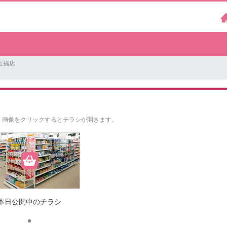
五福店
。
画像をクリックするとチラシが開きます。
本日公開中のチラシ