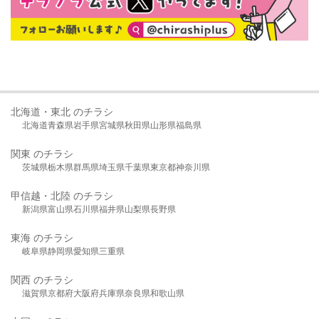
北海道・東北 のチラシ
北海道
青森県
岩手県
宮城県
秋田県
山形県
福島県
関東 のチラシ
茨城県
栃木県
群馬県
埼玉県
千葉県
東京都
神奈川県
甲信越・北陸 のチラシ
新潟県
富山県
石川県
福井県
山梨県
長野県
東海 のチラシ
岐阜県
静岡県
愛知県
三重県
関西 のチラシ
滋賀県
京都府
大阪府
兵庫県
奈良県
和歌山県