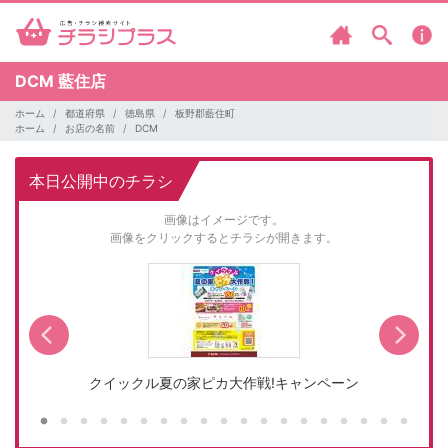
DCM
藍住店
ホーム
都道府県
徳島県
板野郡藍住町
ホーム
お店の名前
DCM
本日公開中のチラシ
画像はイメージです。
画像をクリックするとチラシが開きます。
クイックル夏の家ピカ大作戦!キャンペーン