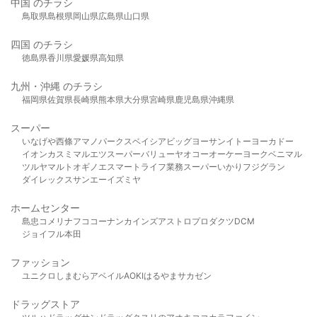
中国 のチラシ
鳥取県
島根県
岡山県
広島県
山口県
四国 のチラシ
徳島県
香川県
愛媛県
高知県
九州・沖縄 のチラシ
福岡県
佐賀県
長崎県
熊本県
大分県
宮崎県
鹿児島県
沖縄県
スーパー
いなげや
西條
アマノパークス
ベイシア
ビッグヨーサン
イトーヨーカドー
イオン
カスミ
マルエツ
スーパーバリュー
ヤオコー
オーケー
ヨークベニマル
ツルヤ
マルト
オギノ
エスマート
ライフ
業務スーパー
いかり
フジグラン
ダイレックス
サンエー
イズミヤ
ホームセンター
島忠
コメリ
ナフコ
コーナン
カインズ
アストロプロダクツ
DCM
ジョイフル本田
ファッション
ユニクロ
しまむら
アベイル
AOKI
はるやま
サカゼン
ドラッグストア