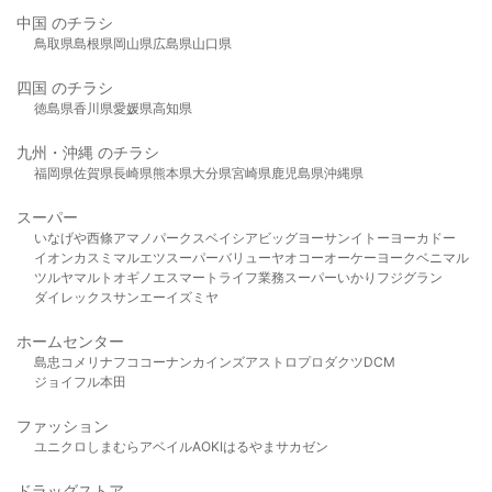
中国 のチラシ
鳥取県
島根県
岡山県
広島県
山口県
四国 のチラシ
徳島県
香川県
愛媛県
高知県
九州・沖縄 のチラシ
福岡県
佐賀県
長崎県
熊本県
大分県
宮崎県
鹿児島県
沖縄県
スーパー
いなげや
西條
アマノパークス
ベイシア
ビッグヨーサン
イトーヨーカドー
イオン
カスミ
マルエツ
スーパーバリュー
ヤオコー
オーケー
ヨークベニマル
ツルヤ
マルト
オギノ
エスマート
ライフ
業務スーパー
いかり
フジグラン
ダイレックス
サンエー
イズミヤ
ホームセンター
島忠
コメリ
ナフコ
コーナン
カインズ
アストロプロダクツ
DCM
ジョイフル本田
ファッション
ユニクロ
しまむら
アベイル
AOKI
はるやま
サカゼン
ドラッグストア