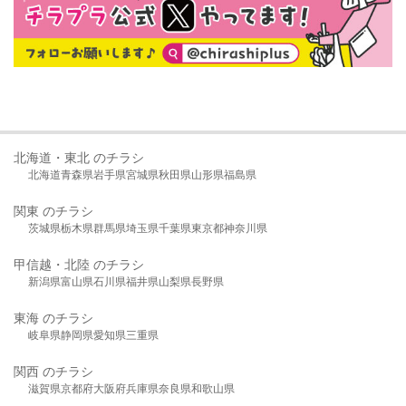
北海道・東北 のチラシ
北海道
青森県
岩手県
宮城県
秋田県
山形県
福島県
関東 のチラシ
茨城県
栃木県
群馬県
埼玉県
千葉県
東京都
神奈川県
甲信越・北陸 のチラシ
新潟県
富山県
石川県
福井県
山梨県
長野県
東海 のチラシ
岐阜県
静岡県
愛知県
三重県
関西 のチラシ
滋賀県
京都府
大阪府
兵庫県
奈良県
和歌山県