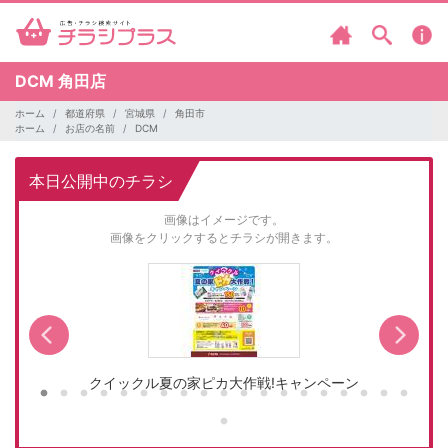
DCM
角田店
ホーム
都道府県
宮城県
角田市
ホーム
お店の名前
DCM
本日公開中のチラシ
画像はイメージです。
画像をクリックするとチラシが開きます。
クイックル夏の家ピカ大作戦!キャンペーン