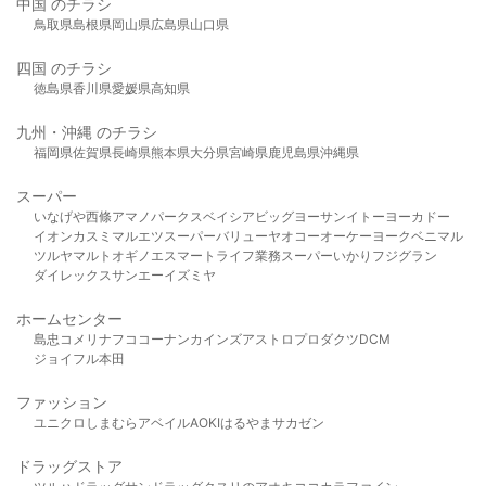
中国 のチラシ
鳥取県
島根県
岡山県
広島県
山口県
四国 のチラシ
徳島県
香川県
愛媛県
高知県
九州・沖縄 のチラシ
福岡県
佐賀県
長崎県
熊本県
大分県
宮崎県
鹿児島県
沖縄県
スーパー
いなげや
西條
アマノパークス
ベイシア
ビッグヨーサン
イトーヨーカドー
イオン
カスミ
マルエツ
スーパーバリュー
ヤオコー
オーケー
ヨークベニマル
ツルヤ
マルト
オギノ
エスマート
ライフ
業務スーパー
いかり
フジグラン
ダイレックス
サンエー
イズミヤ
ホームセンター
島忠
コメリ
ナフコ
コーナン
カインズ
アストロプロダクツ
DCM
ジョイフル本田
ファッション
ユニクロ
しまむら
アベイル
AOKI
はるやま
サカゼン
ドラッグストア