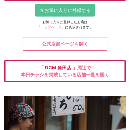
お気に入りに登録したお店は
「
トップページ
」に表示されます。
公式店舗ページを開く
「
DCM
角田店
」周辺で
本日チラシを掲載している店舗一覧を開く