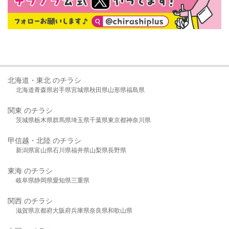
北海道・東北 のチラシ
北海道
青森県
岩手県
宮城県
秋田県
山形県
福島県
関東 のチラシ
茨城県
栃木県
群馬県
埼玉県
千葉県
東京都
神奈川県
甲信越・北陸 のチラシ
新潟県
富山県
石川県
福井県
山梨県
長野県
東海 のチラシ
岐阜県
静岡県
愛知県
三重県
関西 のチラシ
滋賀県
京都府
大阪府
兵庫県
奈良県
和歌山県