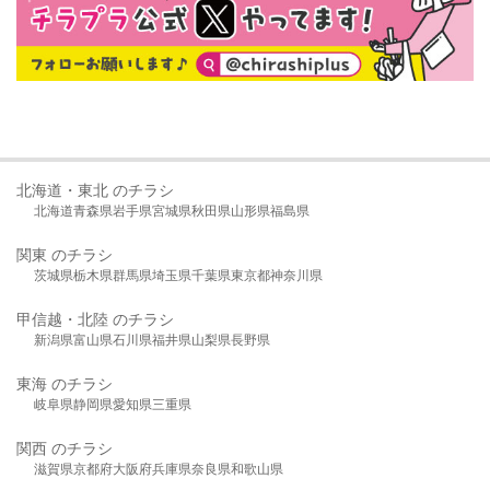
北海道・東北 のチラシ
北海道
青森県
岩手県
宮城県
秋田県
山形県
福島県
関東 のチラシ
茨城県
栃木県
群馬県
埼玉県
千葉県
東京都
神奈川県
甲信越・北陸 のチラシ
新潟県
富山県
石川県
福井県
山梨県
長野県
東海 のチラシ
岐阜県
静岡県
愛知県
三重県
関西 のチラシ
滋賀県
京都府
大阪府
兵庫県
奈良県
和歌山県