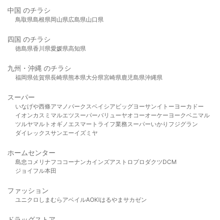
中国 のチラシ
鳥取県
島根県
岡山県
広島県
山口県
四国 のチラシ
徳島県
香川県
愛媛県
高知県
九州・沖縄 のチラシ
福岡県
佐賀県
長崎県
熊本県
大分県
宮崎県
鹿児島県
沖縄県
スーパー
いなげや
西條
アマノパークス
ベイシア
ビッグヨーサン
イトーヨーカドー
イオン
カスミ
マルエツ
スーパーバリュー
ヤオコー
オーケー
ヨークベニマル
ツルヤ
マルト
オギノ
エスマート
ライフ
業務スーパー
いかり
フジグラン
ダイレックス
サンエー
イズミヤ
ホームセンター
島忠
コメリ
ナフコ
コーナン
カインズ
アストロプロダクツ
DCM
ジョイフル本田
ファッション
ユニクロ
しまむら
アベイル
AOKI
はるやま
サカゼン
ドラッグストア