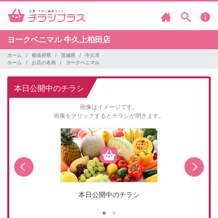
ヨークベニマル
牛久上柏田店
ホーム
都道府県
茨城県
牛久市
ホーム
お店の名前
ヨークベニマル
本日公開中のチラシ
画像はイメージです。
画像をクリックするとチラシが開きます。
本日公開中のチラシ