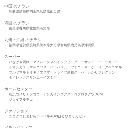
中国 のチラシ
鳥取県
島根県
岡山県
広島県
山口県
四国 のチラシ
徳島県
香川県
愛媛県
高知県
九州・沖縄 のチラシ
福岡県
佐賀県
長崎県
熊本県
大分県
宮崎県
鹿児島県
沖縄県
スーパー
いなげや
西條
アマノパークス
ベイシア
ビッグヨーサン
イトーヨーカドー
イオン
カスミ
マルエツ
スーパーバリュー
ヤオコー
オーケー
ヨークベニマル
ツルヤ
マルト
オギノ
エスマート
ライフ
業務スーパー
いかり
フジグラン
ダイレックス
サンエー
イズミヤ
ホームセンター
島忠
コメリ
ナフコ
コーナン
カインズ
アストロプロダクツ
DCM
ジョイフル本田
ファッション
ユニクロ
しまむら
アベイル
AOKI
はるやま
サカゼン
ドラッグストア