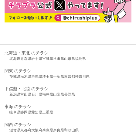
北海道・東北 のチラシ
北海道
青森県
岩手県
宮城県
秋田県
山形県
福島県
関東 のチラシ
茨城県
栃木県
群馬県
埼玉県
千葉県
東京都
神奈川県
甲信越・北陸 のチラシ
新潟県
富山県
石川県
福井県
山梨県
長野県
東海 のチラシ
岐阜県
静岡県
愛知県
三重県
関西 のチラシ
滋賀県
京都府
大阪府
兵庫県
奈良県
和歌山県