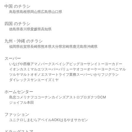
中国 のチラシ
鳥取県
島根県
岡山県
広島県
山口県
四国 のチラシ
徳島県
香川県
愛媛県
高知県
九州・沖縄 のチラシ
福岡県
佐賀県
長崎県
熊本県
大分県
宮崎県
鹿児島県
沖縄県
スーパー
いなげや
西條
アマノパークス
ベイシア
ビッグヨーサン
イトーヨーカドー
イオン
カスミ
マルエツ
スーパーバリュー
ヤオコー
オーケー
ヨークベニマル
ツルヤ
マルト
オギノ
エスマート
ライフ
業務スーパー
いかり
フジグラン
ダイレックス
サンエー
イズミヤ
ホームセンター
島忠
コメリ
ナフコ
コーナン
カインズ
アストロプロダクツ
DCM
ジョイフル本田
ファッション
ユニクロ
しまむら
アベイル
AOKI
はるやま
サカゼン
ドラッグストア