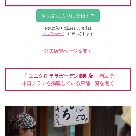
お気に入りに登録したお店は
「
トップページ
」に表示されます。
公式店舗ページを開く
「
ユニクロ
ララガーデン長町店
」周辺で
本日チラシを掲載している店舗一覧を開く