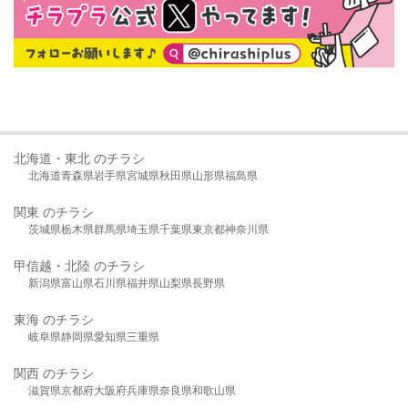
北海道・東北 のチラシ
北海道
青森県
岩手県
宮城県
秋田県
山形県
福島県
関東 のチラシ
茨城県
栃木県
群馬県
埼玉県
千葉県
東京都
神奈川県
甲信越・北陸 のチラシ
新潟県
富山県
石川県
福井県
山梨県
長野県
東海 のチラシ
岐阜県
静岡県
愛知県
三重県
関西 のチラシ
滋賀県
京都府
大阪府
兵庫県
奈良県
和歌山県