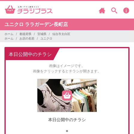
ユニクロ
ララガーデン長町店
ホーム
都道府県
宮城県
仙台市太白区
ホーム
お店の名前
ユニクロ
本日公開中のチラシ
画像はイメージです。
画像をクリックするとチラシが開きます。
本日公開中のチラシ