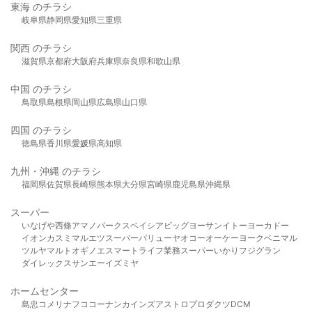
東海 のチラシ
岐阜県
静岡県
愛知県
三重県
関西 のチラシ
滋賀県
京都府
大阪府
兵庫県
奈良県
和歌山県
中国 のチラシ
鳥取県
島根県
岡山県
広島県
山口県
四国 のチラシ
徳島県
香川県
愛媛県
高知県
九州・沖縄 のチラシ
福岡県
佐賀県
長崎県
熊本県
大分県
宮崎県
鹿児島県
沖縄県
スーパー
いなげや
西條
アマノパークス
ベイシア
ビッグヨーサン
イトーヨーカドー
イオン
カスミ
マルエツ
スーパーバリュー
ヤオコー
オーケー
ヨークベニマル
ツルヤ
マルト
オギノ
エスマート
ライフ
業務スーパー
いかり
フジグラン
ダイレックス
サンエー
イズミヤ
ホームセンター
島忠
コメリ
ナフコ
コーナン
カインズ
アストロプロダクツ
DCM