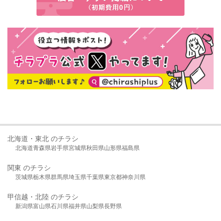
北海道・東北 のチラシ
北海道
青森県
岩手県
宮城県
秋田県
山形県
福島県
関東 のチラシ
茨城県
栃木県
群馬県
埼玉県
千葉県
東京都
神奈川県
甲信越・北陸 のチラシ
新潟県
富山県
石川県
福井県
山梨県
長野県