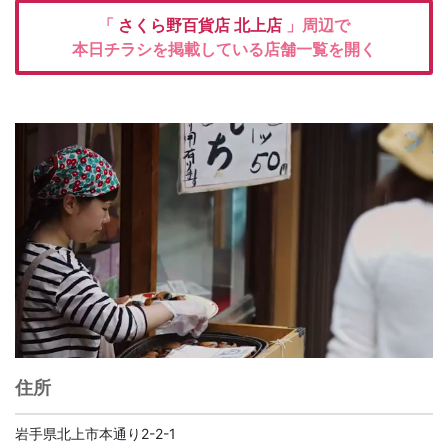
「
さくら野百貨店 北上店
」周辺で
本日チラシを掲載している店舗一覧を開く
住所
岩手県北上市本通り2-2-1